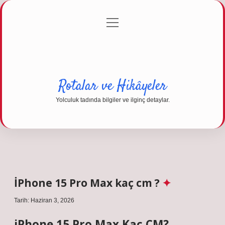
menüyü
Anasayfa
Gizlilik Politikası
Yasal Uyarı
aç
Hakkımızda
Rotalar ve Hikâyeler
Yolculuk tadında bilgiler ve ilginç detaylar.
İPhone 15 Pro Max kaç cm ?
Tarih: Haziran 3, 2026
iPhone 15 Pro Max Kaç CM?