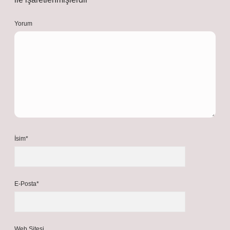
Yorum
İsim*
E-Posta*
Web Sitesi