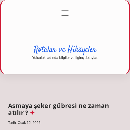
menüyü
Anasayfa
Gizlilik Politikası
Yasal Uyarı
aç
Hakkımızda
Rotalar ve Hikâyeler
Yolculuk tadında bilgiler ve ilginç detaylar.
Asmaya şeker gübresi ne zaman
atılır ?
Tarih: Ocak 12, 2026