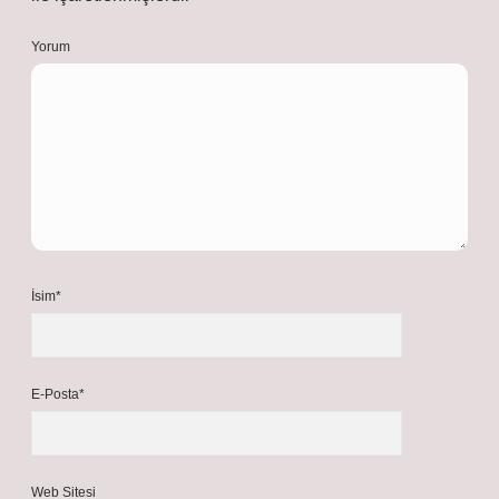
Yorum
İsim*
E-Posta*
Web Sitesi