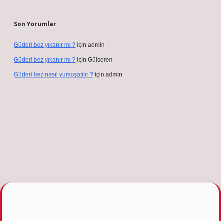
Son Yorumlar
Güderi bez yıkanır mı ?
için
admin
Güderi bez yıkanır mı ?
için
Gülseren
Güderi bez nasıl yumuşatılır ?
için
admin
betgiris.org