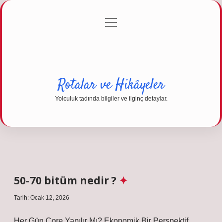
menüyü
Anasayfa
Gizlilik Politikası
Yasal Uyarı
aç
Hakkımızda
Rotalar ve Hikâyeler
Yolculuk tadında bilgiler ve ilginç detaylar.
50-70 bitüm nedir ?
Tarih: Ocak 12, 2026
Her Gün Core Yapılır Mı? Ekonomik Bir Perspektif