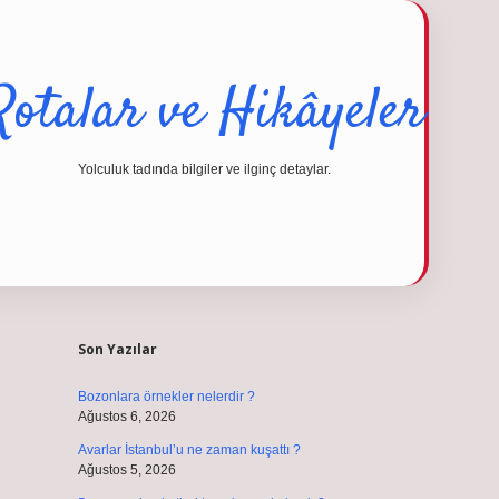
Rotalar ve Hikâyeler
Yolculuk tadında bilgiler ve ilginç detaylar.
Sidebar
operabet
tulipbe
Son Yazılar
Bozonlara örnekler nelerdir ?
Ağustos 6, 2026
Avarlar İstanbul’u ne zaman kuşattı ?
Ağustos 5, 2026