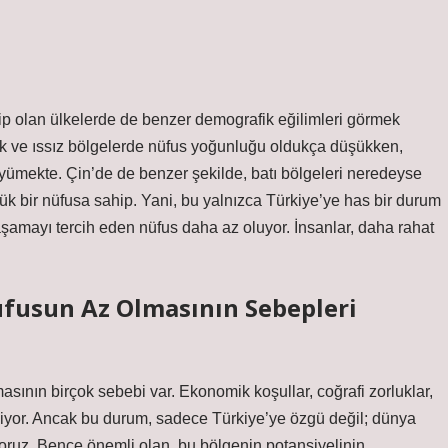
ip olan ülkelerde de benzer demografik eğilimleri görmek
 ve ıssız bölgelerde nüfus yoğunluğu oldukça düşükken,
üyümekte. Çin’de de benzer şekilde, batı bölgeleri neredeyse
yük bir nüfusa sahip. Yani, bu yalnızca Türkiye’ye has bir durum
aşamayı tercih eden nüfus daha az oluyor. İnsanlar, daha rahat
fusun Az Olmasının Sebepleri
ının birçok sebebi var. Ekonomik koşullar, coğrafi zorluklar,
eliyor. Ancak bu durum, sadece Türkiye’ye özgü değil; dünya
yoruz. Bence önemli olan, bu bölgenin potansiyelinin