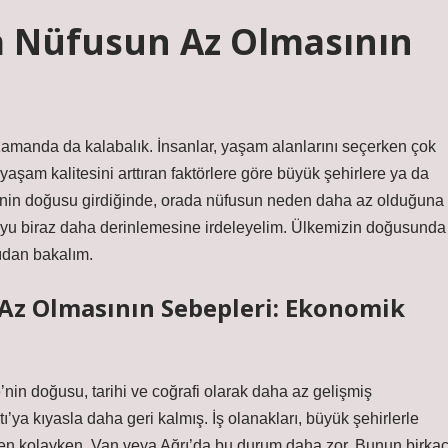
 Nüfusun Az Olmasının
zamanda da kalabalık. İnsanlar, yaşam alanlarını seçerken çok
yaşam kalitesini arttıran faktörlere göre büyük şehirlere ya da
ye’nin doğusu girdiğinde, orada nüfusun neden daha az olduğuna
nuyu biraz daha derinlemesine irdeleyelim. Ülkemizin doğusunda
çıdan bakalım.
z Olmasının Sebepleri: Ekonomik
’nin doğusu, tarihi ve coğrafi olarak daha az gelişmiş
tı’ya kıyasla daha geri kalmış. İş olanakları, büyük şehirlerle
eten kolayken, Van veya Ağrı’da bu durum daha zor. Bunun birka