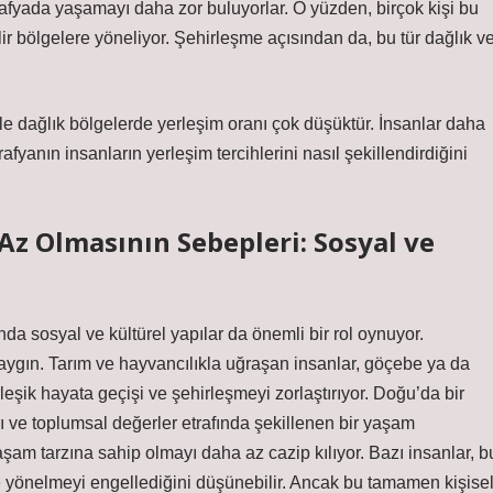
ğrafyada yaşamayı daha zor buluyorlar. O yüzden, birçok kişi bu
ir bölgelere yöneliyor. Şehirleşme açısından da, bu tür dağlık v
le dağlık bölgelerde yerleşim oranı çok düşüktür. İnsanlar daha
fyanın insanların yerleşim tercihlerini nasıl şekillendirdiğini
 Olmasının Sebepleri: Sosyal ve
a sosyal ve kültürel yapılar da önemli bir rol oynuyor.
ygın. Tarım ve hayvancılıkla uğraşan insanlar, göçebe ya da
eşik hayata geçişi ve şehirleşmeyi zorlaştırıyor. Doğu’da bir
 ve toplumsal değerler etrafında şekillenen bir yaşam
aşam tarzına sahip olmayı daha az cazip kılıyor. Bazı insanlar, b
 yönelmeyi engellediğini düşünebilir. Ancak bu tamamen kişise