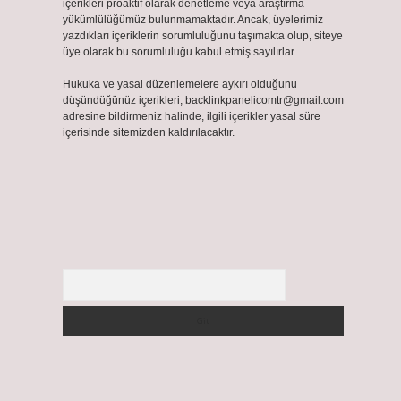
içerikleri proaktif olarak denetleme veya araştırma
yükümlülüğümüz bulunmamaktadır. Ancak, üyelerimiz
yazdıkları içeriklerin sorumluluğunu taşımakta olup, siteye
üye olarak bu sorumluluğu kabul etmiş sayılırlar.
Hukuka ve yasal düzenlemelere aykırı olduğunu
düşündüğünüz içerikleri,
backlinkpanelicomtr@gmail.com
adresine bildirmeniz halinde, ilgili içerikler yasal süre
içerisinde sitemizden kaldırılacaktır.
Arama