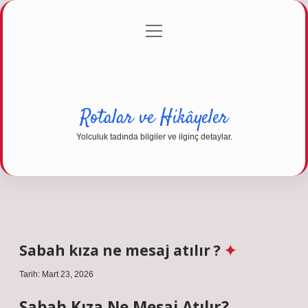
menüyü
Anasayfa
Gizlilik Politikası
Yasal Uyarı
aç
Hakkımızda
Rotalar ve Hikâyeler
Yolculuk tadında bilgiler ve ilginç detaylar.
Sabah kıza ne mesaj atılır ?
Tarih: Mart 23, 2026
Sabah Kıza Ne Mesaj Atılır?