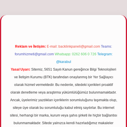
ulipbetgiris.org
Reklam ve İletişim:
E-mail:
backlinkpaneli@gmail.com
Teams:
forumhizmeti@gmail.com
Whatsapp: 0262 606 0 726
Telegram:
@karabul
Yasal Uyarı:
Sitemiz, 5651 Sayılı Kanun gereğince Bilgi Teknolojileri
ve İletişim Kurumu (BTK) tarafından onaylanmış bir Yer Sağlayıcı
olarak hizmet vermektedir. Bu nedenle, sitedeki içerikleri proaktif
olarak denetleme veya araştırma yükümlülüğümüz bulunmamaktadır.
Ancak, üyelerimiz yazdıkları içeriklerin sorumluluğunu taşımakta olup,
siteye üye olarak bu sorumluluğu kabul etmiş sayılırlar. Bu internet
sitesi, herhangi bir marka, kurum veya şahıs şirketi ile hiçbir bağlantısı
bulunmamaktadır. Sitede yalnızca kendi hazırladığımız makaleler