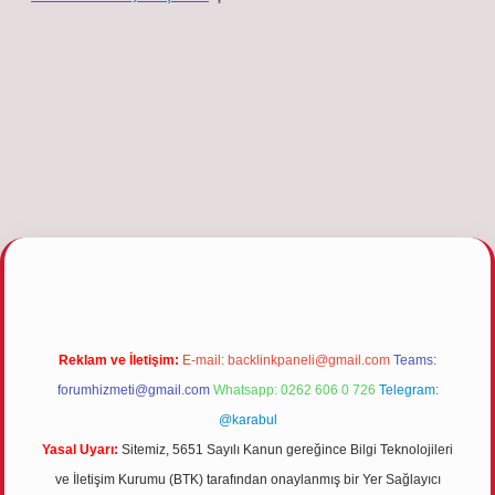
ipbetgiris.org
Reklam ve İletişim:
E-mail:
backlinkpaneli@gmail.com
Teams:
forumhizmeti@gmail.com
Whatsapp: 0262 606 0 726
Telegram:
@karabul
Yasal Uyarı:
Sitemiz, 5651 Sayılı Kanun gereğince Bilgi Teknolojileri
ve İletişim Kurumu (BTK) tarafından onaylanmış bir Yer Sağlayıcı