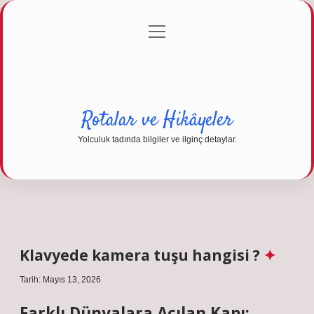
menüyü
Anasayfa
Gizlilik Politikası
Yasal Uyarı
aç
Hakkımızda
Rotalar ve Hikâyeler
Yolculuk tadında bilgiler ve ilginç detaylar.
Klavyede kamera tuşu hangisi ?
Tarih: Mayıs 13, 2026
Farklı Dünyalara Açılan Kapı: