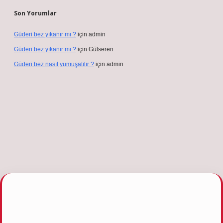
Son Yorumlar
Güderi bez yıkanır mı ?
için
admin
Güderi bez yıkanır mı ?
için
Gülseren
Güderi bez nasıl yumuşatılır ?
için
admin
ulipbetgiris.org