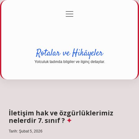
menüyü
Anasayfa
Gizlilik Politikası
Yasal Uyarı
aç
Hakkımızda
Rotalar ve Hikâyeler
Yolculuk tadında bilgiler ve ilginç detaylar.
İletişim hak ve özgürlüklerimiz
nelerdir 7. sınıf ?
Tarih: Şubat 5, 2026