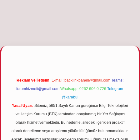
iris.org
Reklam ve İletişim:
E-mail:
backlinkpaneli@gmail.com
Teams:
forumhizmeti@gmail.com
Whatsapp: 0262 606 0 726
Telegram:
@karabul
Yasal Uyarı:
Sitemiz, 5651 Sayılı Kanun gereğince Bilgi Teknolojileri
ve İletişim Kurumu (BTK) tarafından onaylanmış bir Yer Sağlayıcı
olarak hizmet vermektedir. Bu nedenle, sitedeki içerikleri proaktif
olarak denetleme veya araştırma yükümlülüğümüz bulunmamaktadır.
Ancak, üyelerimiz yazdıkları içeriklerin sorumluluğunu taşımakta olup,