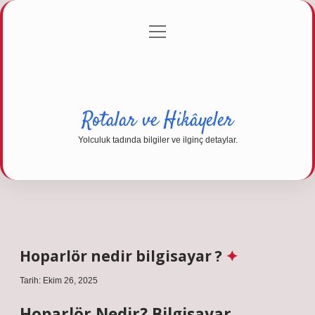
menüyü
Anasayfa
Gizlilik Politikası
Yasal Uyarı
aç
Hakkımızda
Rotalar ve Hikâyeler
Yolculuk tadında bilgiler ve ilginç detaylar.
Hoparlör nedir bilgisayar ?
Tarih: Ekim 26, 2025
Hoparlör Nedir? Bilgisayar