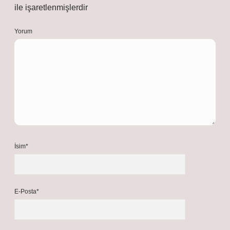
ile işaretlenmişlerdir
Yorum
İsim*
E-Posta*