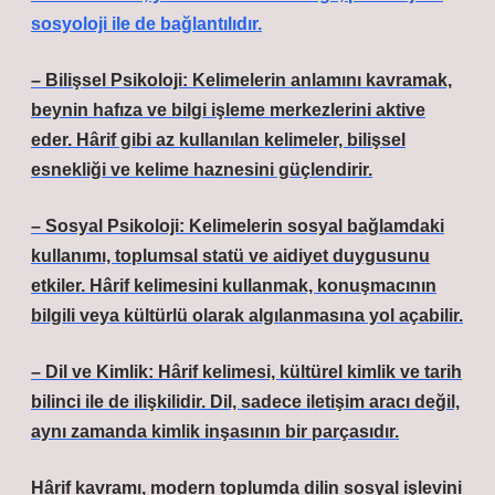
sosyoloji ile de bağlantılıdır.
– Bilişsel Psikoloji: Kelimelerin anlamını kavramak,
beynin hafıza ve bilgi işleme merkezlerini aktive
eder. Hârif gibi az kullanılan kelimeler, bilişsel
esnekliği ve kelime haznesini güçlendirir.
– Sosyal Psikoloji: Kelimelerin sosyal bağlamdaki
kullanımı, toplumsal statü ve aidiyet duygusunu
etkiler. Hârif kelimesini kullanmak, konuşmacının
bilgili veya kültürlü olarak algılanmasına yol açabilir.
– Dil ve Kimlik: Hârif kelimesi, kültürel kimlik ve tarih
bilinci ile de ilişkilidir. Dil, sadece iletişim aracı değil,
aynı zamanda kimlik inşasının bir parçasıdır.
Hârif kavramı, modern toplumda dilin sosyal işlevini