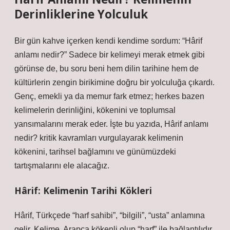
Derinliklerine Yolculuk
Bir gün kahve içerken kendi kendime sordum: “Hârif
anlamı nedir?” Sadece bir kelimeyi merak etmek gibi
görünse de, bu soru beni hem dilin tarihine hem de
kültürlerin zengin birikimine doğru bir yolculuğa çıkardı.
Genç, emekli ya da memur fark etmez; herkes bazen
kelimelerin derinliğini, kökenini ve toplumsal
yansımalarını merak eder. İşte bu yazıda,
Hârif anlamı
nedir? kritik kavramları
vurgulayarak kelimenin
kökenini, tarihsel bağlamını ve günümüzdeki
tartışmalarını ele alacağız.
Hârif: Kelimenin Tarihi Kökleri
Hârif, Türkçede “harf sahibi”, “bilgili”, “usta” anlamına
gelir. Kelime, Arapça kökenli olup “harf” ile bağlantılıdır.