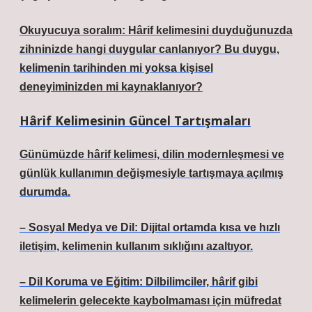
Okuyucuya soralım: Hârif kelimesini duyduğunuzda
zihninizde hangi duygular canlanıyor? Bu duygu,
kelimenin tarihinden mi yoksa kişisel
deneyiminizden mi kaynaklanıyor?
Hârif Kelimesinin Güncel Tartışmaları
Günümüzde hârif kelimesi, dilin modernleşmesi ve
günlük kullanımın değişmesiyle tartışmaya açılmış
durumda.
– Sosyal Medya ve Dil: Dijital ortamda kısa ve hızlı
iletişim, kelimenin kullanım sıklığını azaltıyor.
– Dil Koruma ve Eğitim: Dilbilimciler, hârif gibi
kelimelerin gelecekte kaybolmaması için müfredat