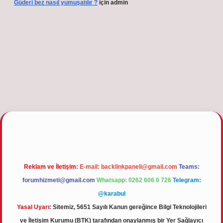
Güderi bez nasıl yumuşatılır ?
için
admin
s.org
Reklam ve İletişim:
E-mail:
backlinkpaneli@gmail.com
Teams:
forumhizmeti@gmail.com
Whatsapp: 0262 606 0 726
Telegram:
@karabul
Yasal Uyarı:
Sitemiz, 5651 Sayılı Kanun gereğince Bilgi Teknolojileri
ve İletişim Kurumu (BTK) tarafından onaylanmış bir Yer Sağlayıcı