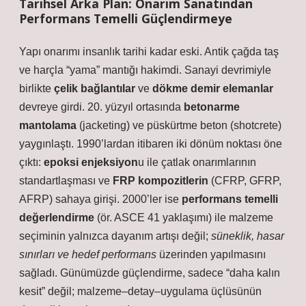
Tarihsel Arka Plan: Onarım Sanatından
Performans Temelli Güçlendirmeye
Yapı onarımı insanlık tarihi kadar eski. Antik çağda taş
ve harçla “yama” mantığı hakimdi. Sanayi devrimiyle
birlikte
çelik bağlantılar
ve
dökme demir elemanlar
devreye girdi. 20. yüzyıl ortasında
betonarme
mantolama
(jacketing) ve püskürtme beton (shotcrete)
yaygınlaştı. 1990’lardan itibaren iki dönüm noktası öne
çıktı:
epoksi enjeksiyon
u ile çatlak onarımlarının
standartlaşması ve
FRP kompozitlerin
(CFRP, GFRP,
AFRP) sahaya girişi. 2000’ler ise
performans temelli
değerlendirme
(ör. ASCE 41 yaklaşımı) ile malzeme
seçiminin yalnızca dayanım artışı değil;
süneklik, hasar
sınırları ve hedef performans
üzerinden yapılmasını
sağladı. Günümüzde güçlendirme, sadece “daha kalın
kesit” değil;
malzeme–detay–uygulama
üçlüsünün