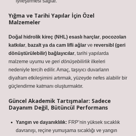
iyileştirmesi sağlar.
Yığma ve Tarihi Yapılar İçin Özel
Malzemeler
Doğal hidrolik kireç (NHL) esaslı harçlar
,
pocozolan
katkılar
,
bazalt ya da cam lifli ağlar
ve
reversibl (geri
dönüştürülebilir) bağlayıcılar
, tarihi yapılarda
malzeme uyumu ve
geri dönüşebilirlik
ilkeleri
nedeniyle tercih edilir. Amaç, taşıyıcı duvarların
diyafram etkileşimini artırmak, yüzeyde
nefes alabilir
bir
güçlendirme katmanı oluşturmaktır.
Güncel Akademik Tartışmalar: Sadece
Dayanım Değil, Bütüncül Performans
Yangın ve dayanıklılık:
FRP’nin yüksek sıcaklık
davranışı, reçine yumuşama sıcaklığı ve yangın