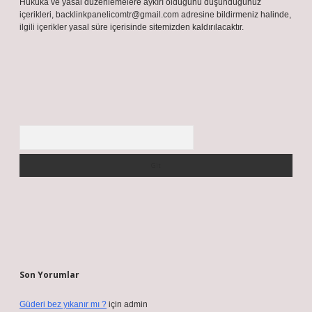
Hukuka ve yasal düzenlemelere aykırı olduğunu düşündüğünüz
içerikleri,
backlinkpanelicomtr@gmail.com
adresine bildirmeniz halinde,
ilgili içerikler yasal süre içerisinde sitemizden kaldırılacaktır.
Arama
Son Yorumlar
Güderi bez yıkanır mı ?
için
admin