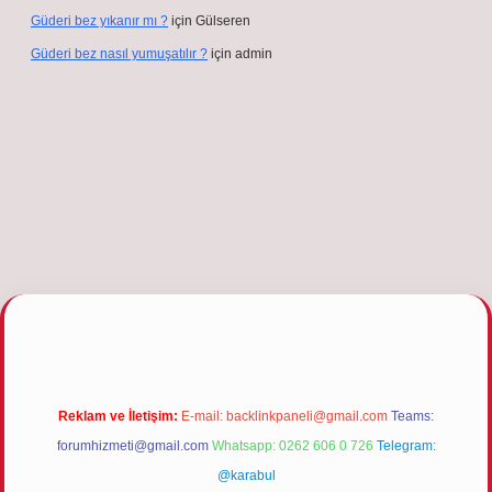
Güderi bez yıkanır mı ?
için
Gülseren
Güderi bez nasıl yumuşatılır ?
için
admin
pbetgiris.org
Reklam ve İletişim:
E-mail:
backlinkpaneli@gmail.com
Teams:
forumhizmeti@gmail.com
Whatsapp: 0262 606 0 726
Telegram:
@karabul