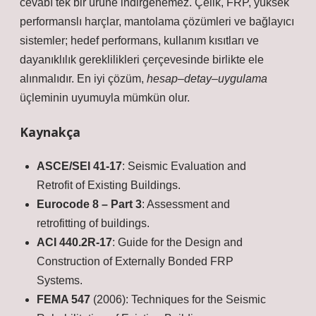
cevabı tek bir ürüne indirgenemez. Çelik, FRP, yüksek
performanslı harçlar, mantolama çözümleri ve bağlayıcı
sistemler; hedef performans, kullanım kısıtları ve
dayanıklılık gereklilikleri çerçevesinde birlikte ele
alınmalıdır. En iyi çözüm,
hesap–detay–uygulama
üçleminin uyumuyla mümkün olur.
Kaynakça
ASCE/SEI 41-17
: Seismic Evaluation and
Retrofit of Existing Buildings.
Eurocode 8 – Part 3
: Assessment and
retrofitting of buildings.
ACI 440.2R-17
: Guide for the Design and
Construction of Externally Bonded FRP
Systems.
FEMA 547
(2006): Techniques for the Seismic