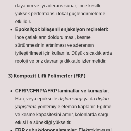
dayanım ve iyi aderans sunar; ince kesitli,
yüksek performanslı lokal güçlendirmelerde
etkilidir.
Epoksi/çok bileşenli enjeksiyon reçineleri:
İnce çatlakların doldurulması, kesme
sürtünmesinin artırılması ve aderansın
iyileştirilmesi için kullanılır. Düşük sıcaklıklarda
reoloji ve priz
davranışı dikkatle izlenmelidir.
3) Kompozit Lifli Polimerler (FRP)
CFRP/GFRP/AFRP laminatlar ve kumaşlar:
Harç veya epoksi ile
dıştan sargı
ya da
dıştan
yapıştırma
yöntemiyle eleman kaplanır. Eğilme
ve kesme kapasitesini artırır, kolonlarda sargı
etkisi ile sünekliği yükseltir.
FRP çubuk/donor sistemler:
Elektrokimyasal