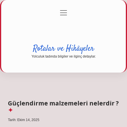
menüyü
Anasayfa
Gizlilik Politikası
Yasal Uyarı
aç
Hakkımızda
Rotalar ve Hikâyeler
Yolculuk tadında bilgiler ve ilginç detaylar.
Güçlendirme malzemeleri nelerdir ?
Tarih: Ekim 14, 2025