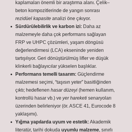
kaplamaları önemli bir araştırma alanı. Çelik–
beton kompozitlerinde de yangın sonrası
rezidüel kapasite
analizi öne çıkıyor.
Sürdürülebilirlik ve karbon izi:
Daha az
malzemeyle daha çok performans sağlayan
FRP ve UHPC çözümleri,
yaşam döngüsü
değerlendirmesi
(LCA) ekseninde yeniden
tartışılıyor. Geri dönüştürülmüş lifler ve düşük
klinkerli bağlayıcılar yükselen başlıklar.
Performans temelli tasarım:
Güçlendirme
malzemesi seçimi, “taşısın yeter” basitliğinden
çıktı; hedeflenen
hasar düzeyi
(hemen kullanım,
kontrollü hasar vb.) ve
yer hareketi
senaryoları
üzerinden belirleniyor (ör. ASCE 41, Eurocode 8
yaklaşımı).
Yığma yapılarda uyum ve estetik:
Akademik
literatür, tarihi dokuda
uyumlu malzeme
, sınırlı