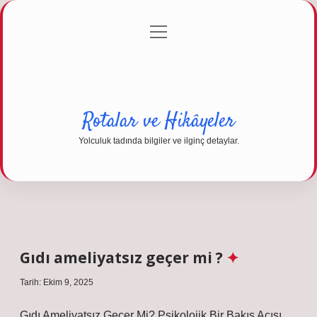
menüyü
Anasayfa
Gizlilik Politikası
Yasal Uyarı
aç
Hakkımızda
Rotalar ve Hikâyeler
Yolculuk tadında bilgiler ve ilginç detaylar.
Gıdı ameliyatsız geçer mi ?
Tarih: Ekim 9, 2025
Gıdı Ameliyatsız Geçer Mi? Psikolojik Bir Bakış Açısı