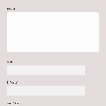
Yorum
İsim*
E-Posta*
Web Sitesi