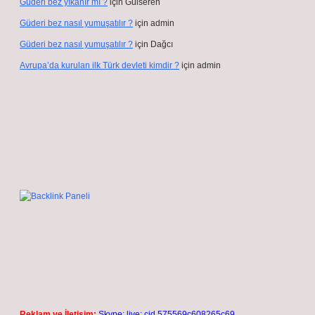
Güderi bez yıkanır mı ?
için
Gülseren
Güderi bez nasıl yumuşatılır ?
için
admin
Güderi bez nasıl yumuşatılır ?
için
Dağcı
Avrupa’da kurulan ilk Türk devleti kimdir ?
için
admin
Reklam ve İletişim:
Skype: live:.cid.575569c608265c69