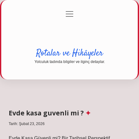
menüyü
Anasayfa
Gizlilik Politikası
Yasal Uyarı
aç
Hakkımızda
Rotalar ve Hikâyeler
Yolculuk tadında bilgiler ve ilginç detaylar.
Evde kasa guvenli mi ?
Tarih: Şubat 23, 2026
Evde Kasa Güvenli mi? Bir Tarihsel Perspektif