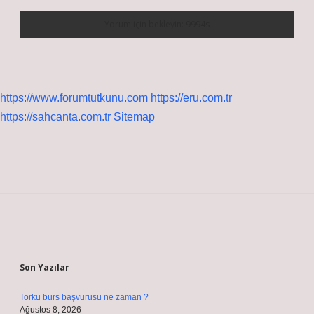
https://www.forumtutkunu.com
https://eru.com.tr
https://sahcanta.com.tr
Sitemap
Sidebar
Son Yazılar
Torku burs başvurusu ne zaman ?
Ağustos 8, 2026