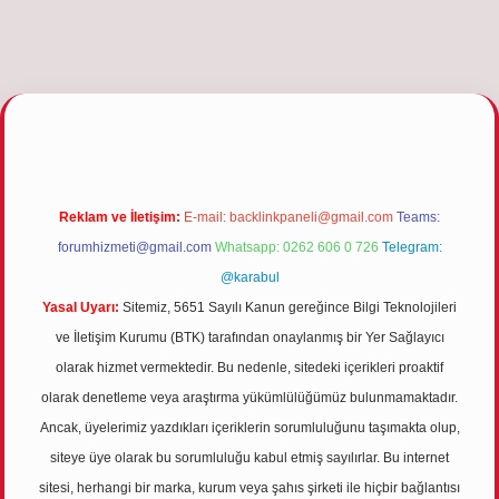
betgiris.org
Reklam ve İletişim:
E-mail:
backlinkpaneli@gmail.com
Teams:
forumhizmeti@gmail.com
Whatsapp: 0262 606 0 726
Telegram:
@karabul
Yasal Uyarı:
Sitemiz, 5651 Sayılı Kanun gereğince Bilgi Teknolojileri
ve İletişim Kurumu (BTK) tarafından onaylanmış bir Yer Sağlayıcı
olarak hizmet vermektedir. Bu nedenle, sitedeki içerikleri proaktif
olarak denetleme veya araştırma yükümlülüğümüz bulunmamaktadır.
Ancak, üyelerimiz yazdıkları içeriklerin sorumluluğunu taşımakta olup,
siteye üye olarak bu sorumluluğu kabul etmiş sayılırlar. Bu internet
sitesi, herhangi bir marka, kurum veya şahıs şirketi ile hiçbir bağlantısı