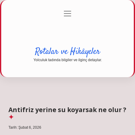
menüyü
Anasayfa
Gizlilik Politikası
Yasal Uyarı
aç
Hakkımızda
Rotalar ve Hikâyeler
Yolculuk tadında bilgiler ve ilginç detaylar.
Antifriz yerine su koyarsak ne olur ?
Tarih: Şubat 6, 2026