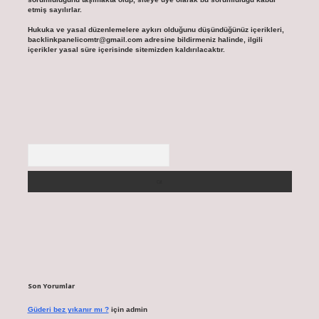
etmiş sayılırlar.
Hukuka ve yasal düzenlemelere aykırı olduğunu düşündüğünüz içerikleri,
backlinkpanelicomtr@gmail.com
adresine bildirmeniz halinde, ilgili
içerikler yasal süre içerisinde sitemizden kaldırılacaktır.
Arama
Son Yorumlar
Güderi bez yıkanır mı ?
için
admin