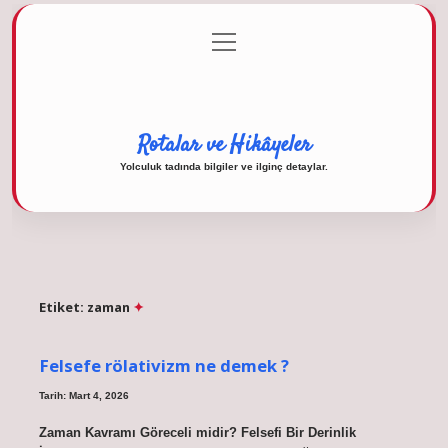
menüyü
Anasayfa
Gizlilik Politikası
Yasal Uyarı
aç
Hakkımızda
Rotalar ve Hikâyeler
Yolculuk tadında bilgiler ve ilginç detaylar.
Etiket:
zaman
Felsefe rölativizm ne demek ?
Tarih: Mart 4, 2026
Zaman Kavramı Göreceli midir? Felsefi Bir Derinlik