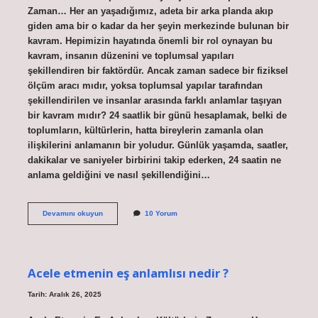
Zaman… Her an yaşadığımız, adeta bir arka planda akıp
giden ama bir o kadar da her şeyin merkezinde bulunan bir
kavram. Hepimizin hayatında önemli bir rol oynayan bu
kavram, insanın düzenini ve toplumsal yapıları
şekillendiren bir faktördür. Ancak zaman sadece bir fiziksel
ölçüm aracı mıdır, yoksa toplumsal yapılar tarafından
şekillendirilen ve insanlar arasında farklı anlamlar taşıyan
bir kavram mıdır? 24 saatlik bir günü hesaplamak, belki de
toplumların, kültürlerin, hatta bireylerin zamanla olan
ilişkilerini anlamanın bir yoludur. Günlük yaşamda, saatler,
dakikalar ve saniyeler birbirini takip ederken, 24 saatin ne
anlama geldiğini ve nasıl şekillendiğini…
24
Devamını okuyun
10 Yorum
saat
nasıl
hesaplanır
?
Acele etmenin eş anlamlısı nedir ?
Tarih: Aralık 26, 2025