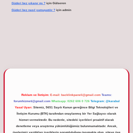
Güderi bez yıkanır mı ?
için
Gülseren
Güderi bez nasıl yumuşatılır ?
için
admin
iris.org
Reklam ve İletişim:
E-mail:
backlinkpaneli@gmail.com
Teams:
forumhizmeti@gmail.com
Whatsapp: 0262 606 0 726
Telegram: @karabul
Yasal Uyarı:
Sitemiz, 5651 Sayılı Kanun gereğince Bilgi Teknolojileri ve
İletişim Kurumu (BTK) tarafından onaylanmış bir Yer Sağlayıcı olarak
hizmet vermektedir. Bu nedenle, sitedeki içerikleri proaktif olarak
denetleme veya araştırma yükümlülüğümüz bulunmamaktadır. Ancak,
üyelerimiz yazdıkları içeriklerin sorumluluğunu taşımakta olup, siteye üye