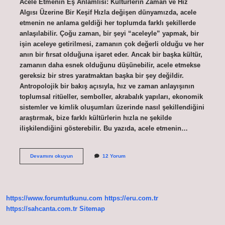
Acele Etmenin Eş Anlamlısı: Kültürlerin Zaman ve Hız
Algısı Üzerine Bir Keşif Hızla değişen dünyamızda, acele
etmenin ne anlama geldiği her toplumda farklı şekillerde
anlaşılabilir. Çoğu zaman, bir şeyi “aceleyle” yapmak, bir
işin aceleye getirilmesi, zamanın çok değerli olduğu ve her
anın bir fırsat olduğuna işaret eder. Ancak bir başka kültür,
zamanın daha esnek olduğunu düşünebilir, acele etmekse
gereksiz bir stres yaratmaktan başka bir şey değildir.
Antropolojik bir bakış açısıyla, hız ve zaman anlayışının
toplumsal ritüeller, semboller, akrabalık yapıları, ekonomik
sistemler ve kimlik oluşumları üzerinde nasıl şekillendiğini
araştırmak, bize farklı kültürlerin hızla ne şekilde
ilişkilendiğini gösterebilir. Bu yazıda, acele etmenin…
Acele
Devamını okuyun
12 Yorum
etmenin
eş
anlamlısı
nedir
?
https://www.forumtutkunu.com
https://eru.com.tr
https://sahcanta.com.tr
Sitemap