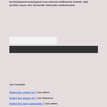
backlinkpanelicomtr@gmail.com
adresine bildirmeniz halinde, ilgili
içerikler yasal süre içerisinde sitemizden kaldırılacaktır.
Arama
Son Yorumlar
Güderi bez yıkanır mı ?
için
admin
Güderi bez yıkanır mı ?
için
Gülseren
Güderi bez nasıl yumuşatılır ?
için
admin