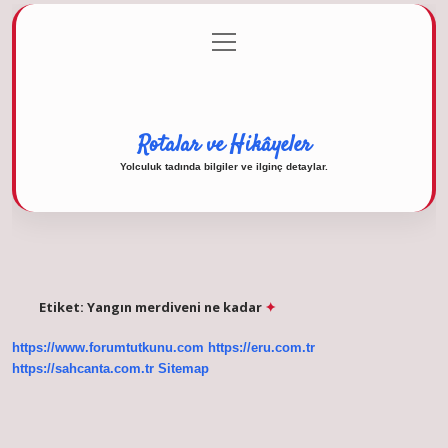
menüyü
Anasayfa
Gizlilik Politikası
Yasal Uyarı
aç
Hakkımızda
Rotalar ve Hikâyeler
Yolculuk tadında bilgiler ve ilginç detaylar.
Etiket:
Yangın merdiveni ne kadar
https://www.forumtutkunu.com
https://eru.com.tr
https://sahcanta.com.tr
Sitemap