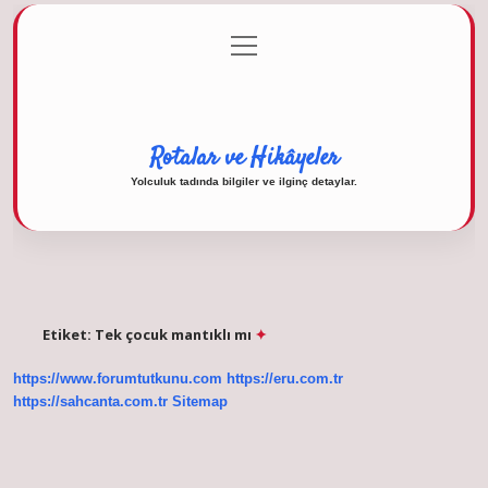
menüyü
Anasayfa
Gizlilik Politikası
Yasal Uyarı
aç
Hakkımızda
Rotalar ve Hikâyeler
Yolculuk tadında bilgiler ve ilginç detaylar.
Etiket:
Tek çocuk mantıklı mı
https://www.forumtutkunu.com
https://eru.com.tr
https://sahcanta.com.tr
Sitemap