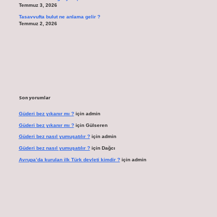
Temmuz 3, 2026
Tasavvufta bulut ne anlama gelir ?
Temmuz 2, 2026
Son yorumlar
Güderi bez yıkanır mı ?
için
admin
Güderi bez yıkanır mı ?
için
Gülseren
Güderi bez nasıl yumuşatılır ?
için
admin
Güderi bez nasıl yumuşatılır ?
için
Dağcı
Avrupa’da kurulan ilk Türk devleti kimdir ?
için
admin