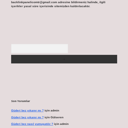
backlinkpanelicomtr@gmail.com
adresine bildirmeniz halinde, ilgili
içerikler yasal süre içerisinde sitemizden kaldırılacaktır.
Arama
Son Yorumlar
Güderi bez yıkanır mı ?
için
admin
Güderi bez yıkanır mı ?
için
Gülseren
Güderi bez nasıl yumuşatılır ?
için
admin