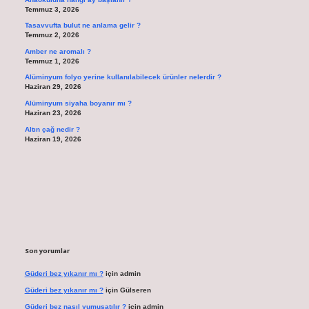
Temmuz 3, 2026
Tasavvufta bulut ne anlama gelir ?
Temmuz 2, 2026
Amber ne aromalı ?
Temmuz 1, 2026
Alüminyum folyo yerine kullanılabilecek ürünler nelerdir ?
Haziran 29, 2026
Alüminyum siyaha boyanır mı ?
Haziran 23, 2026
Altın çağ nedir ?
Haziran 19, 2026
Son yorumlar
Güderi bez yıkanır mı ?
için
admin
Güderi bez yıkanır mı ?
için
Gülseren
Güderi bez nasıl yumuşatılır ?
için
admin