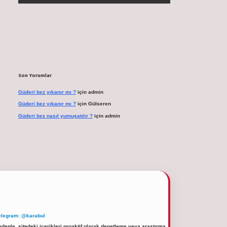
Son Yorumlar
Güderi bez yıkanır mı ?
için
admin
Güderi bez yıkanır mı ?
için
Gülseren
Güderi bez nasıl yumuşatılır ?
için
admin
elegram: @karabul
denle, sitedeki içerikleri proaktif olarak denetleme veya araştırma