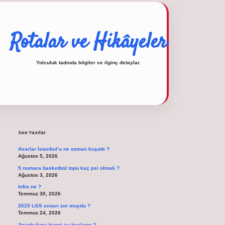
Rotalar ve Hikâyeler
Yolculuk tadında bilgiler ve ilginç detaylar.
Sidebar
operabet
tulipbetgiris.org
Son Yazılar
Avarlar İstanbul’u ne zaman kuşattı ?
Ağustos 5, 2026
5 numara basketbol topu kaç psi olmalı ?
Ağustos 3, 2026
Infra ne ?
Temmuz 30, 2026
2025 LGS sınavı zor muydu ?
Temmuz 24, 2026
Anaokuluna hangi ay başlanır ?