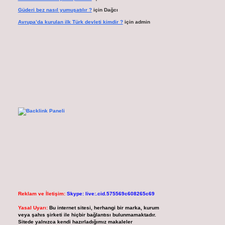
Güderi bez nasıl yumuşatılır ?
için
Dağcı
Avrupa’da kurulan ilk Türk devleti kimdir ?
için
admin
Reklam ve İletişim:
Skype: live:.cid.575569c608265c69
Yasal Uyarı:
Bu internet sitesi, herhangi bir marka, kurum
veya şahıs şirketi ile hiçbir bağlantısı bulunmamaktadır.
Sitede yalnızca kendi hazırladığımız makaleler