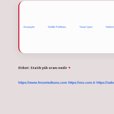
Anasayfa
Gizlilik Politikası
Yasal Uyarı
Hakkı
Etiket:
Statik yük oranı nedir
https://www.forumtutkunu.com
https://eru.com.tr
https://sah