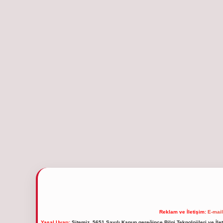
Reklam ve İletişim:
E-mai
Yasal Uyarı:
Sitemiz, 5651 Sayılı Kanun gereğince Bilgi Teknolojileri ve İl