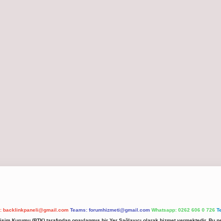
l:
backlinkpaneli@gmail.com
Teams:
forumhizmeti@gmail.com
Whatsapp: 0262 606 0 726
T
etişim Kurumu (BTK) tarafından onaylanmış bir Yer Sağlayıcı olarak hizmet vermektedir. Bu ne