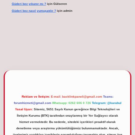
Güderi bez yıkanır mı ?
için
Gülseren
Güderi bez nasıl yumuşatılır ?
için
admin
tgiris.org
Reklam ve İletişim:
E-mail:
backlinkpaneli@gmail.com
Teams:
forumhizmeti@gmail.com
Whatsapp: 0262 606 0 726
Telegram: @karabul
Yasal Uyarı:
Sitemiz, 5651 Sayılı Kanun gereğince Bilgi Teknolojileri ve
İletişim Kurumu (BTK) tarafından onaylanmış bir Yer Sağlayıcı olarak
hizmet vermektedir. Bu nedenle, sitedeki içerikleri proaktif olarak
denetleme veya araştırma yükümlülüğümüz bulunmamaktadır. Ancak,
üyelerimiz yazdıkları içeriklerin sorumluluğunu taşımakta olup, siteye üye