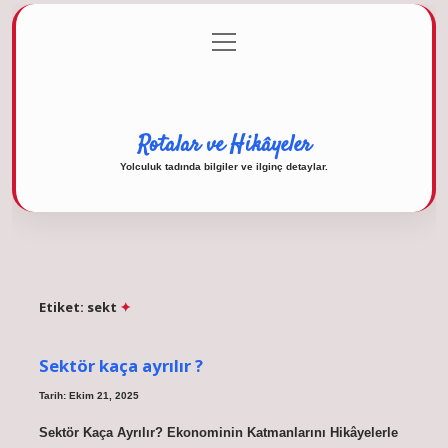
menüyü
Anasayfa
Gizlilik Politikası
Yasal Uyarı
aç
Hakkımızda
Rotalar ve Hikâyeler
Yolculuk tadında bilgiler ve ilginç detaylar.
Etiket:
sekt
Sektör kaça ayrılır ?
Tarih: Ekim 21, 2025
Sektör Kaça Ayrılır? Ekonominin Katmanlarını Hikâyelerle