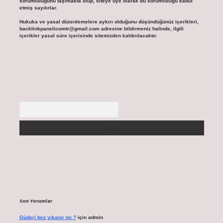
sorumluluğunu taşımakta olup, siteye üye olarak bu sorumluluğu kabul
etmiş sayılırlar.
Hukuka ve yasal düzenlemelere aykırı olduğunu düşündüğünüz içerikleri,
backlinkpanelicomtr@gmail.com
adresine bildirmeniz halinde, ilgili
içerikler yasal süre içerisinde sitemizden kaldırılacaktır.
Arama
Son Yorumlar
Güderi bez yıkanır mı ?
için
admin