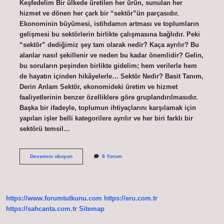
Keşfedelim Bir ülkede üretilen her ürün, sunulan her
hizmet ve dönen her çark bir “sektör”ün parçasıdır.
Ekonominin büyümesi, istihdamın artması ve toplumların
gelişmesi bu sektörlerin birlikte çalışmasına bağlıdır. Peki
“sektör” dediğimiz şey tam olarak nedir? Kaça ayrılır? Bu
alanlar nasıl şekillenir ve neden bu kadar önemlidir? Gelin,
bu soruların peşinden birlikte gidelim; hem verilerle hem
de hayatın içinden hikâyelerle… Sektör Nedir? Basit Tanım,
Derin Anlam Sektör, ekonomideki üretim ve hizmet
faaliyetlerinin benzer özelliklere göre gruplandırılmasıdır.
Başka bir ifadeyle, toplumun ihtiyaçlarını karşılamak için
yapılan işler belli kategorilere ayrılır ve her biri farklı bir
sektörü temsil…
Sektör
Devamını okuyun
8 Yorum
kaça
ayrılır
?
https://www.forumtutkunu.com
https://eru.com.tr
https://sahcanta.com.tr
Sitemap