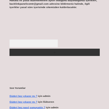
Hukuka ve yasal düzenlemelere aykırı olduğunu düşündüğünüz içerikleri,
backlinkpanelicomtr@gmail.com
adresine bildirmeniz halinde, ilgili
içerikler yasal süre içerisinde sitemizden kaldırılacaktır.
Arama
Son Yorumlar
Güderi bez yıkanır mı ?
için
admin
Güderi bez yıkanır mı ?
için
Gülseren
Güderi bez nasıl yumuşatılır ?
için
admin