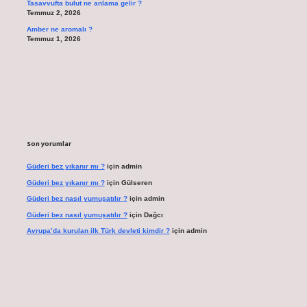
Tasavvufta bulut ne anlama gelir ?
Temmuz 2, 2026
Amber ne aromalı ?
Temmuz 1, 2026
Son yorumlar
Güderi bez yıkanır mı ?
için
admin
Güderi bez yıkanır mı ?
için
Gülseren
Güderi bez nasıl yumuşatılır ?
için
admin
Güderi bez nasıl yumuşatılır ?
için
Dağcı
Avrupa’da kurulan ilk Türk devleti kimdir ?
için
admin