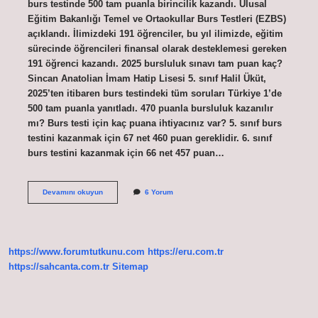
burs testinde 500 tam puanla birincilik kazandı. Ulusal
Eğitim Bakanlığı Temel ve Ortaokullar Burs Testleri (EZBS)
açıklandı. İlimizdeki 191 öğrenciler, bu yıl ilimizde, eğitim
sürecinde öğrencileri finansal olarak desteklemesi gereken
191 öğrenci kazandı. 2025 bursluluk sınavı tam puan kaç?
Sincan Anatolian İmam Hatip Lisesi 5. sınıf Halil Üküt,
2025’ten itibaren burs testindeki tüm soruları Türkiye 1’de
500 tam puanla yanıtladı. 470 puanla bursluluk kazanılır
mı? Burs testi için kaç puana ihtiyacınız var? 5. sınıf burs
testini kazanmak için 67 net 460 puan gereklidir. 6. sınıf
burs testini kazanmak için 66 net 457 puan…
Bursluluk
Devamını okuyun
6 Yorum
Sınavı
Tam
Puan
Kaç
https://www.forumtutkunu.com
https://eru.com.tr
https://sahcanta.com.tr
Sitemap