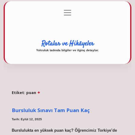
menüyü
Anasayfa
Gizlilik Politikası
Yasal Uyarı
aç
Hakkımızda
Rotalar ve Hikâyeler
Yolculuk tadında bilgiler ve ilginç detaylar.
Etiket:
puan
Bursluluk Sınavı Tam Puan Kaç
Tarih: Eylül 12, 2025
Burslulukta en yüksek puan kaç? Öğrencimiz Torkiye’de