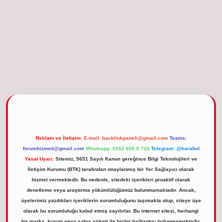
tgiris.org
Reklam ve İletişim:
E-mail:
backlinkpaneli@gmail.com
Teams:
forumhizmeti@gmail.com
Whatsapp: 0262 606 0 726
Telegram: @karabul
Yasal Uyarı:
Sitemiz, 5651 Sayılı Kanun gereğince Bilgi Teknolojileri ve
İletişim Kurumu (BTK) tarafından onaylanmış bir Yer Sağlayıcı olarak
hizmet vermektedir. Bu nedenle, sitedeki içerikleri proaktif olarak
denetleme veya araştırma yükümlülüğümüz bulunmamaktadır. Ancak,
üyelerimiz yazdıkları içeriklerin sorumluluğunu taşımakta olup, siteye üye
olarak bu sorumluluğu kabul etmiş sayılırlar. Bu internet sitesi, herhangi
bir marka, kurum veya şahıs şirketi ile hiçbir bağlantısı bulunmamaktadır.