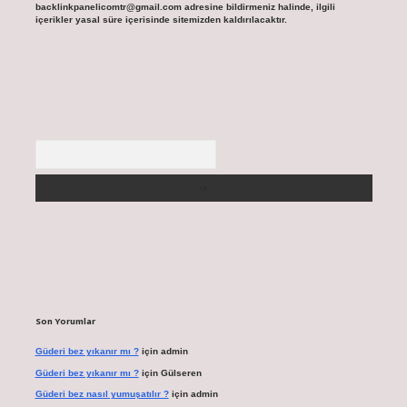
backlinkpanelicomtr@gmail.com
adresine bildirmeniz halinde, ilgili
içerikler yasal süre içerisinde sitemizden kaldırılacaktır.
Arama
Son Yorumlar
Güderi bez yıkanır mı ?
için
admin
Güderi bez yıkanır mı ?
için
Gülseren
Güderi bez nasıl yumuşatılır ?
için
admin