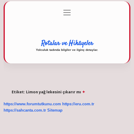
menüyü
Anasayfa
Gizlilik Politikası
Yasal Uyarı
aç
Hakkımızda
Rotalar ve Hikâyeler
Yolculuk tadında bilgiler ve ilginç detaylar.
Etiket:
Limon yağ lekesini çıkarır mı
https://www.forumtutkunu.com
https://eru.com.tr
https://sahcanta.com.tr
Sitemap