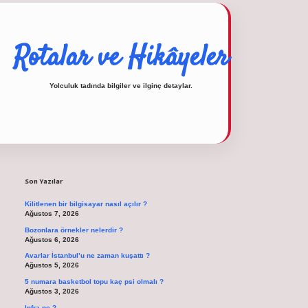
Rotalar ve Hikâyeler
Yolculuk tadında bilgiler ve ilginç detaylar.
Sidebar
operabet
tulipbetgiris.org
Son Yazılar
Kilitlenen bir bilgisayar nasıl açılır ?
Ağustos 7, 2026
Bozonlara örnekler nelerdir ?
Ağustos 6, 2026
Avarlar İstanbul’u ne zaman kuşattı ?
Ağustos 5, 2026
5 numara basketbol topu kaç psi olmalı ?
Ağustos 3, 2026
Infra ne ?