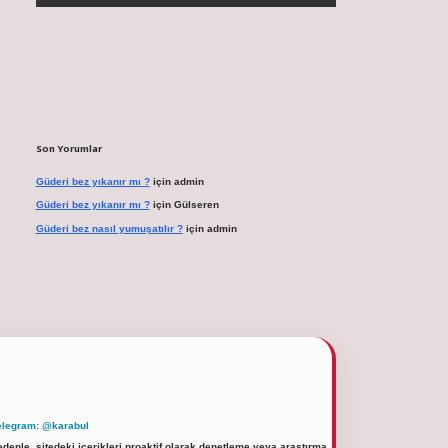
Son Yorumlar
Güderi bez yıkanır mı ?
için
admin
Güderi bez yıkanır mı ?
için
Gülseren
Güderi bez nasıl yumuşatılır ?
için
admin
elegram: @karabul
denle, sitedeki içerikleri proaktif olarak denetleme veya araştırma