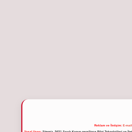
Reklam ve İletişim:
E-mai
Yasal Uyarı:
Sitemiz, 5651 Sayılı Kanun gereğince Bilgi Teknolojileri ve İl