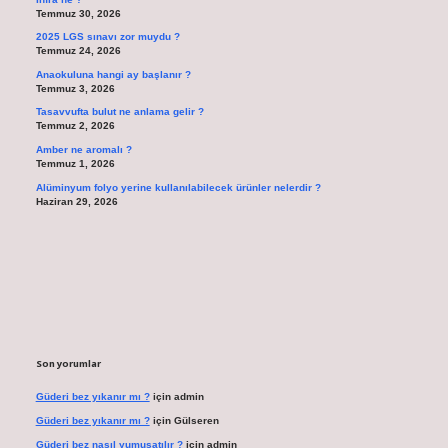
Temmuz 30, 2026
2025 LGS sınavı zor muydu ?
Temmuz 24, 2026
Anaokuluna hangi ay başlanır ?
Temmuz 3, 2026
Tasavvufta bulut ne anlama gelir ?
Temmuz 2, 2026
Amber ne aromalı ?
Temmuz 1, 2026
Alüminyum folyo yerine kullanılabilecek ürünler nelerdir ?
Haziran 29, 2026
Son yorumlar
Güderi bez yıkanır mı ?
için
admin
Güderi bez yıkanır mı ?
için
Gülseren
Güderi bez nasıl yumuşatılır ?
için
admin