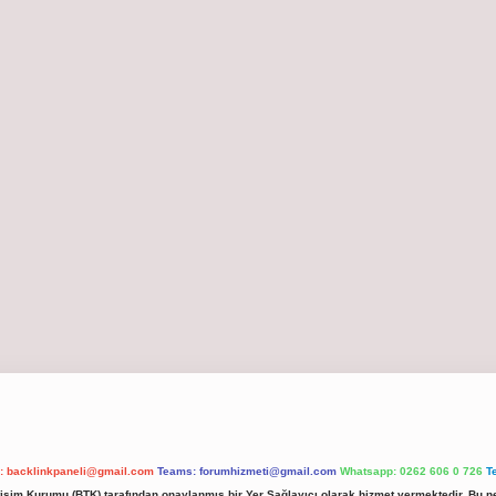
l:
backlinkpaneli@gmail.com
Teams:
forumhizmeti@gmail.com
Whatsapp: 0262 606 0 726
T
etişim Kurumu (BTK) tarafından onaylanmış bir Yer Sağlayıcı olarak hizmet vermektedir. Bu ne