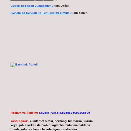
Güderi bez nasıl yumuşatılır ?
için
Dağcı
Avrupa’da kurulan ilk Türk devleti kimdir ?
için
admin
Reklam ve İletişim:
Skype: live:.cid.575569c608265c69
Yasal Uyarı:
Bu internet sitesi, herhangi bir marka, kurum
veya şahıs şirketi ile hiçbir bağlantısı bulunmamaktadır.
Sitede yalnızca kendi hazırladığımız makaleler