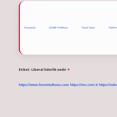
Anasayfa
Gizlilik Politikası
Yasal Uyarı
Hakkı
Etiket:
Liberal liderlik nedir
https://www.forumtutkunu.com
https://eru.com.tr
https://sah