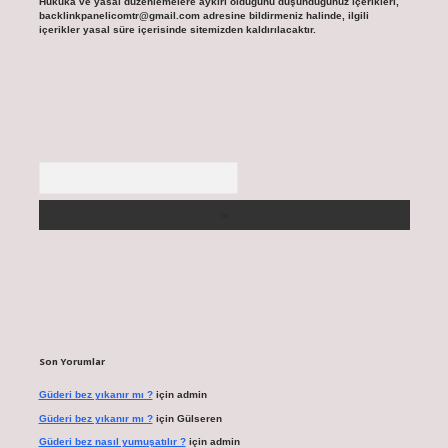
Hukuka ve yasal düzenlemelere aykırı olduğunu düşündüğünüz içerikleri,
backlinkpanelicomtr@gmail.com
adresine bildirmeniz halinde, ilgili
içerikler yasal süre içerisinde sitemizden kaldırılacaktır.
Arama
Son Yorumlar
Güderi bez yıkanır mı ?
için
admin
Güderi bez yıkanır mı ?
için
Gülseren
Güderi bez nasıl yumuşatılır ?
için
admin