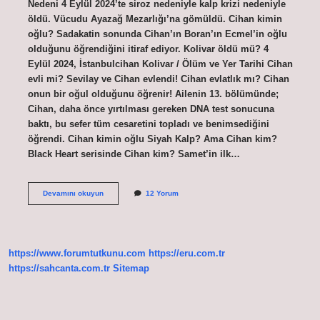
Nedeni 4 Eylül 2024’te siroz nedeniyle kalp krizi nedeniyle
öldü. Vücudu Ayazağ Mezarlığı’na gömüldü. Cihan kimin
oğlu? Sadakatin sonunda Cihan’ın Boran’ın Ecmel’in oğlu
olduğunu öğrendiğini itiraf ediyor. Kolivar öldü mü? 4
Eylül 2024, İstanbulcihan Kolivar / Ölüm ve Yer Tarihi Cihan
evli mi? Sevilay ve Cihan evlendi! Cihan evlatlık mı? Cihan
onun bir oğul olduğunu öğrenir! Ailenin 13. bölümünde;
Cihan, daha önce yırtılması gereken DNA test sonucuna
baktı, bu sefer tüm cesaretini topladı ve benimsediğini
öğrendi. Cihan kimin oğlu Siyah Kalp? Ama Cihan kim?
Black Heart serisinde Cihan kim? Samet’in ilk…
Cihan
Devamını okuyun
12 Yorum
Niye
Öldü
https://www.forumtutkunu.com
https://eru.com.tr
https://sahcanta.com.tr
Sitemap