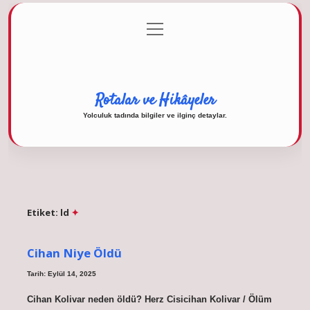
menüyü
Anasayfa
Gizlilik Politikası
Yasal Uyarı
aç
Hakkımızda
Rotalar ve Hikâyeler
Yolculuk tadında bilgiler ve ilginç detaylar.
Etiket:
ld
Cihan Niye Öldü
Tarih: Eylül 14, 2025
Cihan Kolivar neden öldü? Herz Cisicihan Kolivar / Ölüm