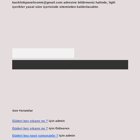
backlinkpanelicomtr@gmail.com
adresine bildirmeniz halinde, ilgili
içerikler yasal süre içerisinde sitemizden kaldırılacaktır.
Arama
Son Yorumlar
Güderi bez yıkanır mı ?
için
admin
Güderi bez yıkanır mı ?
için
Gülseren
Güderi bez nasıl yumuşatılır ?
için
admin