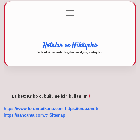
menüyü
Anasayfa
Gizlilik Politikası
Yasal Uyarı
aç
Hakkımızda
Rotalar ve Hikâyeler
Yolculuk tadında bilgiler ve ilginç detaylar.
Etiket:
Kriko çubuğu ne için kullanılır
https://www.forumtutkunu.com
https://eru.com.tr
https://sahcanta.com.tr
Sitemap