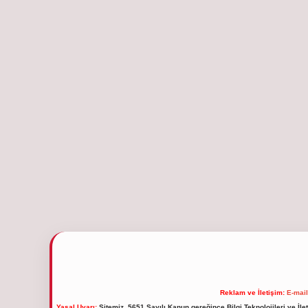
Reklam ve İletişim:
E-mai
Yasal Uyarı:
Sitemiz, 5651 Sayılı Kanun gereğince Bilgi Teknolojileri ve İl