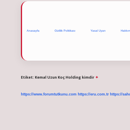
Anasayfa
Gizlilik Politikası
Yasal Uyarı
Hakkı
Etiket:
Kemal Uzun Koç Holding kimdir
https://www.forumtutkunu.com
https://eru.com.tr
https://sah