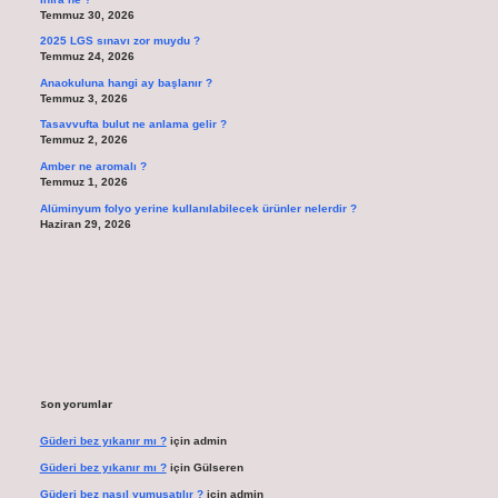
Temmuz 30, 2026
2025 LGS sınavı zor muydu ?
Temmuz 24, 2026
Anaokuluna hangi ay başlanır ?
Temmuz 3, 2026
Tasavvufta bulut ne anlama gelir ?
Temmuz 2, 2026
Amber ne aromalı ?
Temmuz 1, 2026
Alüminyum folyo yerine kullanılabilecek ürünler nelerdir ?
Haziran 29, 2026
Son yorumlar
Güderi bez yıkanır mı ?
için
admin
Güderi bez yıkanır mı ?
için
Gülseren
Güderi bez nasıl yumuşatılır ?
için
admin