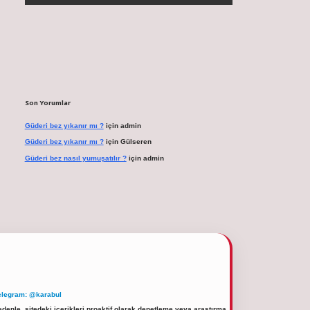
Son Yorumlar
Güderi bez yıkanır mı ?
için
admin
Güderi bez yıkanır mı ?
için
Gülseren
Güderi bez nasıl yumuşatılır ?
için
admin
elegram: @karabul
denle, sitedeki içerikleri proaktif olarak denetleme veya araştırma