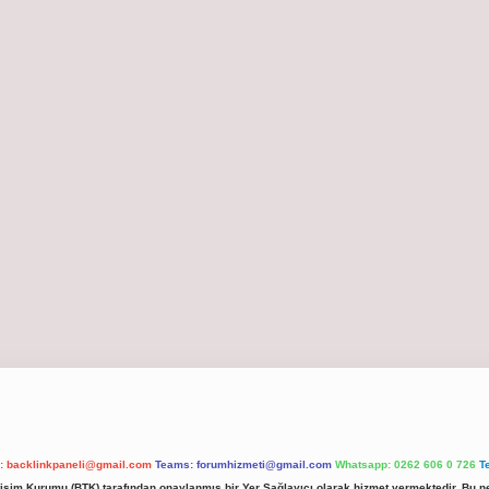
l:
backlinkpaneli@gmail.com
Teams:
forumhizmeti@gmail.com
Whatsapp: 0262 606 0 726
T
etişim Kurumu (BTK) tarafından onaylanmış bir Yer Sağlayıcı olarak hizmet vermektedir. Bu ne