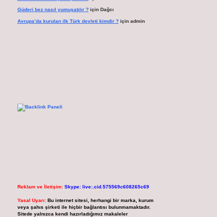
Güderi bez nasıl yumuşatılır ?
için
Dağcı
Avrupa’da kurulan ilk Türk devleti kimdir ?
için
admin
Reklam ve İletişim:
Skype: live:.cid.575569c608265c69
Yasal Uyarı:
Bu internet sitesi, herhangi bir marka, kurum
veya şahıs şirketi ile hiçbir bağlantısı bulunmamaktadır.
Sitede yalnızca kendi hazırladığımız makaleler