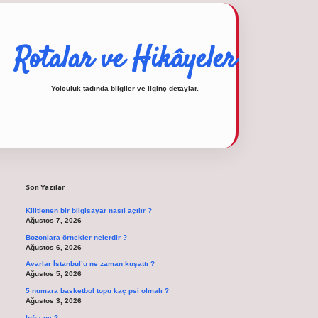
Rotalar ve Hikâyeler
Yolculuk tadında bilgiler ve ilginç detaylar.
Sidebar
operabet
tulipbetgiris.org
Son Yazılar
Kilitlenen bir bilgisayar nasıl açılır ?
Ağustos 7, 2026
Bozonlara örnekler nelerdir ?
Ağustos 6, 2026
Avarlar İstanbul’u ne zaman kuşattı ?
Ağustos 5, 2026
5 numara basketbol topu kaç psi olmalı ?
Ağustos 3, 2026
Infra ne ?