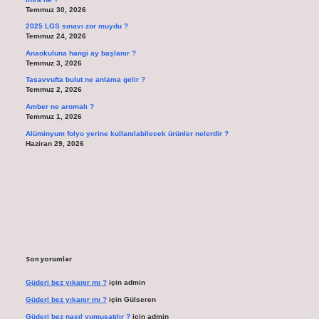
Temmuz 30, 2026
2025 LGS sınavı zor muydu ?
Temmuz 24, 2026
Anaokuluna hangi ay başlanır ?
Temmuz 3, 2026
Tasavvufta bulut ne anlama gelir ?
Temmuz 2, 2026
Amber ne aromalı ?
Temmuz 1, 2026
Alüminyum folyo yerine kullanılabilecek ürünler nelerdir ?
Haziran 29, 2026
Son yorumlar
Güderi bez yıkanır mı ?
için
admin
Güderi bez yıkanır mı ?
için
Gülseren
Güderi bez nasıl yumuşatılır ?
için
admin