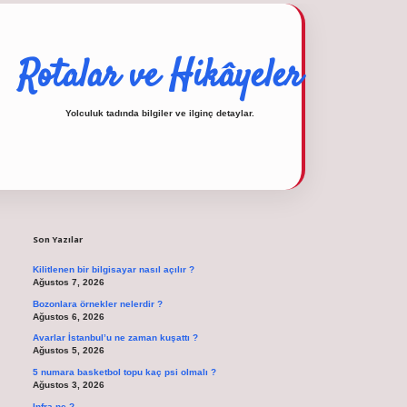
Rotalar ve Hikâyeler
Yolculuk tadında bilgiler ve ilginç detaylar.
Sidebar
operabet
tulipbetgiris.org
Son Yazılar
Kilitlenen bir bilgisayar nasıl açılır ?
Ağustos 7, 2026
Bozonlara örnekler nelerdir ?
Ağustos 6, 2026
Avarlar İstanbul’u ne zaman kuşattı ?
Ağustos 5, 2026
5 numara basketbol topu kaç psi olmalı ?
Ağustos 3, 2026
Infra ne ?