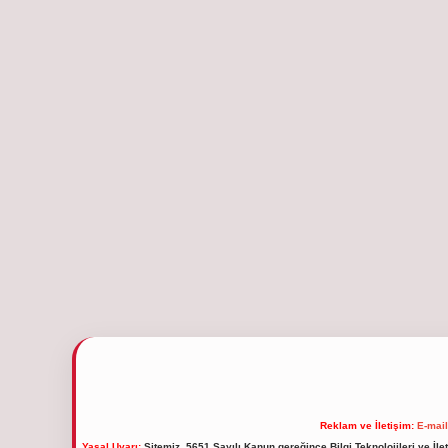
Reklam ve İletişim:
E-mai
Yasal Uyarı:
Sitemiz, 5651 Sayılı Kanun gereğince Bilgi Teknolojileri ve İl