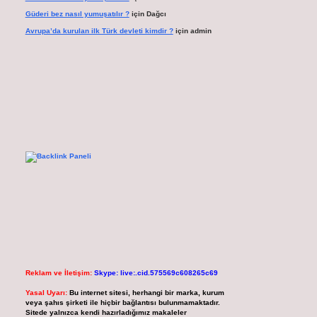
Güderi bez nasıl yumuşatılır ?
için
Dağcı
Avrupa’da kurulan ilk Türk devleti kimdir ?
için
admin
Reklam ve İletişim:
Skype: live:.cid.575569c608265c69
Yasal Uyarı:
Bu internet sitesi, herhangi bir marka, kurum
veya şahıs şirketi ile hiçbir bağlantısı bulunmamaktadır.
Sitede yalnızca kendi hazırladığımız makaleler