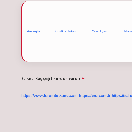
Anasayfa
Gizlilik Politikası
Yasal Uyarı
Hakkı
Etiket:
Kaç çeşit kordon vardır
https://www.forumtutkunu.com
https://eru.com.tr
https://sah