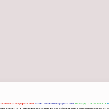
l:
backlinkpaneli@gmail.com
Teams:
forumhizmeti@gmail.com
Whatsapp: 0262 606 0 726
T
etişim Kurumu (BTK) tarafından onaylanmış bir Yer Sağlayıcı olarak hizmet vermektedir. Bu ne