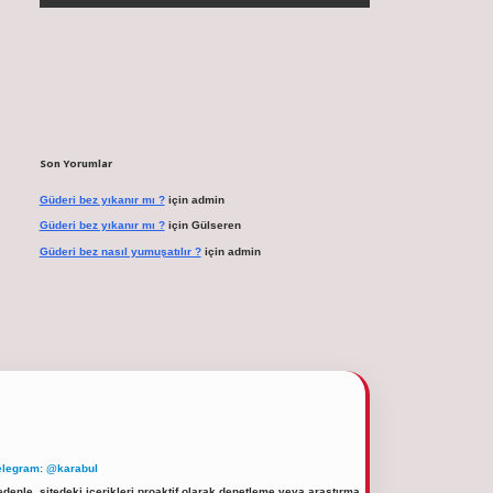
Son Yorumlar
Güderi bez yıkanır mı ?
için
admin
Güderi bez yıkanır mı ?
için
Gülseren
Güderi bez nasıl yumuşatılır ?
için
admin
elegram: @karabul
denle, sitedeki içerikleri proaktif olarak denetleme veya araştırma