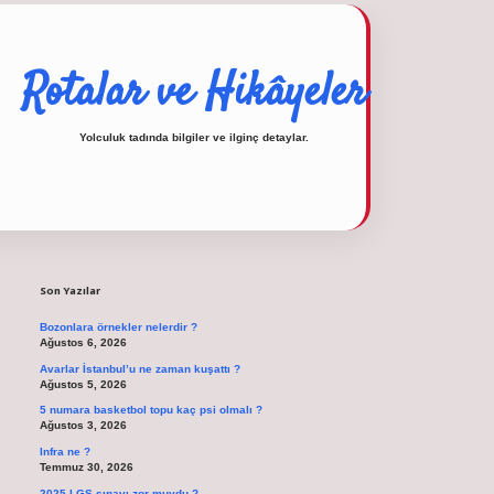
Rotalar ve Hikâyeler
Yolculuk tadında bilgiler ve ilginç detaylar.
Sidebar
operabet
tulipbetgiris.org
Son Yazılar
Bozonlara örnekler nelerdir ?
Ağustos 6, 2026
Avarlar İstanbul’u ne zaman kuşattı ?
Ağustos 5, 2026
5 numara basketbol topu kaç psi olmalı ?
Ağustos 3, 2026
Infra ne ?
Temmuz 30, 2026
2025 LGS sınavı zor muydu ?