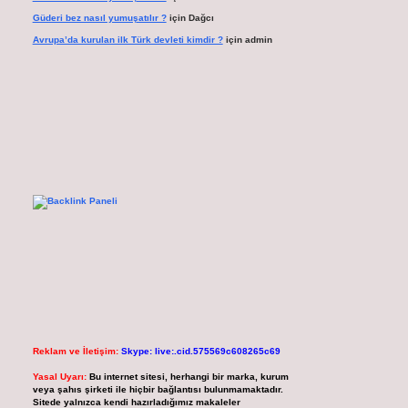
Güderi bez nasıl yumuşatılır ?
için
Dağcı
Avrupa’da kurulan ilk Türk devleti kimdir ?
için
admin
Reklam ve İletişim:
Skype: live:.cid.575569c608265c69
Yasal Uyarı:
Bu internet sitesi, herhangi bir marka, kurum
veya şahıs şirketi ile hiçbir bağlantısı bulunmamaktadır.
Sitede yalnızca kendi hazırladığımız makaleler