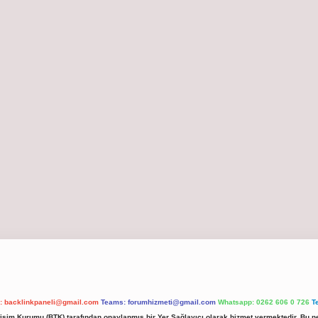
l:
backlinkpaneli@gmail.com
Teams:
forumhizmeti@gmail.com
Whatsapp: 0262 606 0 726
T
etişim Kurumu (BTK) tarafından onaylanmış bir Yer Sağlayıcı olarak hizmet vermektedir. Bu ne