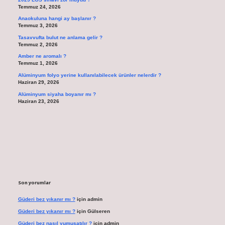
Temmuz 24, 2026
Anaokuluna hangi ay başlanır ?
Temmuz 3, 2026
Tasavvufta bulut ne anlama gelir ?
Temmuz 2, 2026
Amber ne aromalı ?
Temmuz 1, 2026
Alüminyum folyo yerine kullanılabilecek ürünler nelerdir ?
Haziran 29, 2026
Alüminyum siyaha boyanır mı ?
Haziran 23, 2026
Son yorumlar
Güderi bez yıkanır mı ?
için
admin
Güderi bez yıkanır mı ?
için
Gülseren
Güderi bez nasıl yumuşatılır ?
için
admin