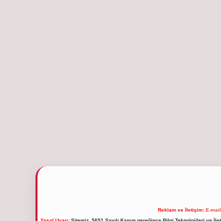
Reklam ve İletişim:
E-mai
Yasal Uyarı:
Sitemiz, 5651 Sayılı Kanun gereğince Bilgi Teknolojileri ve İl