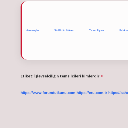
Anasayfa
Gizlilik Politikası
Yasal Uyarı
Hakkı
Etiket:
İşlevselciliğin temsilcileri kimlerdir
https://www.forumtutkunu.com
https://eru.com.tr
https://sah