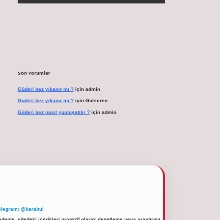
Son Yorumlar
Güderi bez yıkanır mı ?
için
admin
Güderi bez yıkanır mı ?
için
Gülseren
Güderi bez nasıl yumuşatılır ?
için
admin
elegram: @karabul
denle, sitedeki içerikleri proaktif olarak denetleme veya araştırma