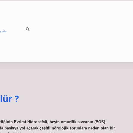
mızda
lür ?
liğinin Evrimi Hidrosefali, beyin omurilik sıvısının (BOS)
baskıya yol açarak çeşitli nörolojik sorunlara neden olan bir