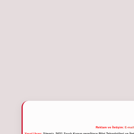
Reklam ve İletişim:
E-mai
Yasal Uyarı:
Sitemiz, 5651 Sayılı Kanun gereğince Bilgi Teknolojileri ve İl