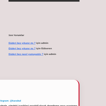
Son Yorumlar
Güderi bez yıkanır mı ?
için
admin
Güderi bez yıkanır mı ?
için
Gülseren
Güderi bez nasıl yumuşatılır ?
için
admin
elegram: @karabul
denle, sitedeki içerikleri proaktif olarak denetleme veya araştırma