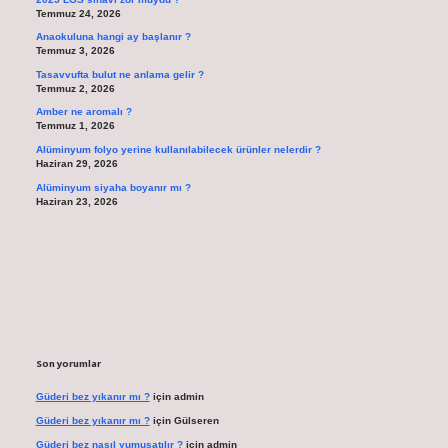
Temmuz 24, 2026
Anaokuluna hangi ay başlanır ?
Temmuz 3, 2026
Tasavvufta bulut ne anlama gelir ?
Temmuz 2, 2026
Amber ne aromalı ?
Temmuz 1, 2026
Alüminyum folyo yerine kullanılabilecek ürünler nelerdir ?
Haziran 29, 2026
Alüminyum siyaha boyanır mı ?
Haziran 23, 2026
Son yorumlar
Güderi bez yıkanır mı ?
için
admin
Güderi bez yıkanır mı ?
için
Gülseren
Güderi bez nasıl yumuşatılır ?
için
admin