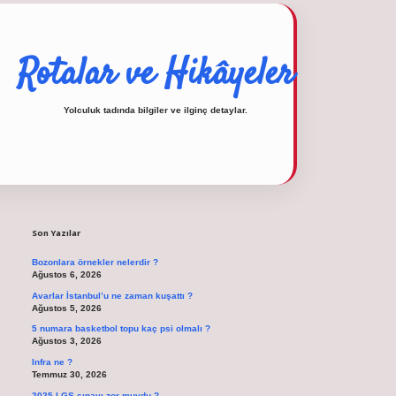
Rotalar ve Hikâyeler
Yolculuk tadında bilgiler ve ilginç detaylar.
Sidebar
operabet
tulipbetgiris.org
Son Yazılar
Bozonlara örnekler nelerdir ?
Ağustos 6, 2026
Avarlar İstanbul’u ne zaman kuşattı ?
Ağustos 5, 2026
5 numara basketbol topu kaç psi olmalı ?
Ağustos 3, 2026
Infra ne ?
Temmuz 30, 2026
2025 LGS sınavı zor muydu ?