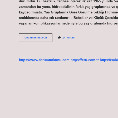
durumdur. Bu hastalık, tarihsel olarak ilk kez 1965 yılınd
zamandan bu yana, hidrosefalinin farklı yaş gruplarında ve ç
kaydedilmiştir. Yaş Gruplarına Göre Görülme Sıklığı Hidrosefa
aralıklarında daha sık rastlanır: – Bebekler ve Küçük Çocu
yaşanan komplikasyonlar nedeniyle bu yaş grubunda hidros
Hidrosefali
Devamını okuyun
14 Yorum
kimlerde
görülür
?
https://www.forumtutkunu.com
https://eru.com.tr
https://sah