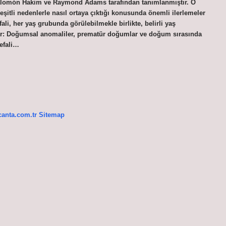
a Salomón Hakim ve Raymond Adams tarafından tanımlanmıştır. O
eşitli nedenlerle nasıl ortaya çıktığı konusunda önemli ilerlemeler
li, her yaş grubunda görülebilmekle birlikte, belirli yaş
klar: Doğumsal anomaliler, prematür doğumlar ve doğum sırasında
efali…
canta.com.tr
Sitemap