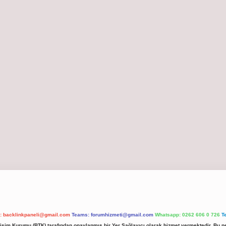
l:
backlinkpaneli@gmail.com
Teams:
forumhizmeti@gmail.com
Whatsapp: 0262 606 0 726
T
etişim Kurumu (BTK) tarafından onaylanmış bir Yer Sağlayıcı olarak hizmet vermektedir. Bu ne