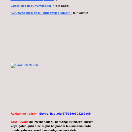
Güderi bez nasıl yumuşatılır ?
için
Dağcı
Avrupa’da kurulan ilk Türk devleti kimdir ?
için
admin
Reklam ve İletişim:
Skype: live:.cid.575569c608265c69
Yasal Uyarı:
Bu internet sitesi, herhangi bir marka, kurum
veya şahıs şirketi ile hiçbir bağlantısı bulunmamaktadır.
Sitede yalnızca kendi hazırladığımız makaleler