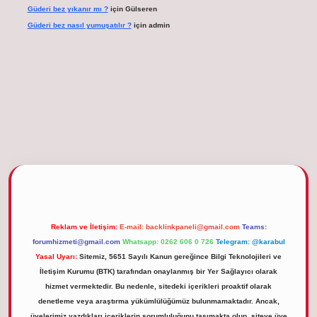
Güderi bez yıkanır mı ?
için
Gülseren
Güderi bez nasıl yumuşatılır ?
için
admin
etgiris.org
Reklam ve İletişim:
E-mail:
backlinkpaneli@gmail.com
Teams:
forumhizmeti@gmail.com
Whatsapp: 0262 606 0 726
Telegram: @karabul
Yasal Uyarı:
Sitemiz, 5651 Sayılı Kanun gereğince Bilgi Teknolojileri ve
İletişim Kurumu (BTK) tarafından onaylanmış bir Yer Sağlayıcı olarak
hizmet vermektedir. Bu nedenle, sitedeki içerikleri proaktif olarak
denetleme veya araştırma yükümlülüğümüz bulunmamaktadır. Ancak,
üyelerimiz yazdıkları içeriklerin sorumluluğunu taşımakta olup, siteye üye