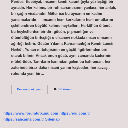
Perdesi Edebiyat, insanın kendi karanlığıyla yüzleştiği bir
aynadır. Her kelime, bir ruh sarsıntısının yankısı; her anlatı,
bir çağın vicdanıdır. Mitler ise bu aynanın en kadim
yansımalarıdır — insanın hem korkularını hem umutlarını
şekillendiren büyülü kelime heykelleri. Herkül’ün ölümü,
bu heykellerden biridir: gücün, pişmanlığın ve
ölümlülüğün birleştiği o efsanevi noktada insan olmanın
ağırlığı belirir. Gücün Yıkımı: Kahramanlığın Kendi Laneti
Herkül, Yunan mitolojisinin en güçlü figürlerinden biri
olarak bilinir. Ancak onun gücü, aynı zamanda kaderinin
mühürüdür. Tanrıların kanından gelen bu kahraman, her
zaferinde biraz daha insani yanını kaybeder; her savaşı,
ruhunda yeni bir…
Herkül
Devamını okuyun
14 Yorum
nasil
öldü
?
https://www.forumtutkunu.com
https://eru.com.tr
https://sahcanta.com.tr
Sitemap