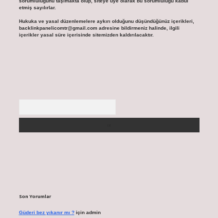
sorumluluğunu taşımakta olup, siteye üye olarak bu sorumluluğu kabul
etmiş sayılırlar.
Hukuka ve yasal düzenlemelere aykırı olduğunu düşündüğünüz içerikleri,
backlinkpanelicomtr@gmail.com
adresine bildirmeniz halinde, ilgili
içerikler yasal süre içerisinde sitemizden kaldırılacaktır.
Arama
Son Yorumlar
Güderi bez yıkanır mı ?
için
admin