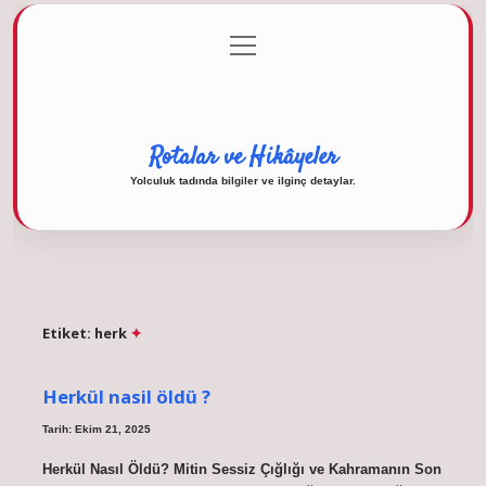
menüyü
Anasayfa
Gizlilik Politikası
Yasal Uyarı
aç
Hakkımızda
Rotalar ve Hikâyeler
Yolculuk tadında bilgiler ve ilginç detaylar.
Etiket:
herk
Herkül nasil öldü ?
Tarih: Ekim 21, 2025
Herkül Nasıl Öldü? Mitin Sessiz Çığlığı ve Kahramanın Son