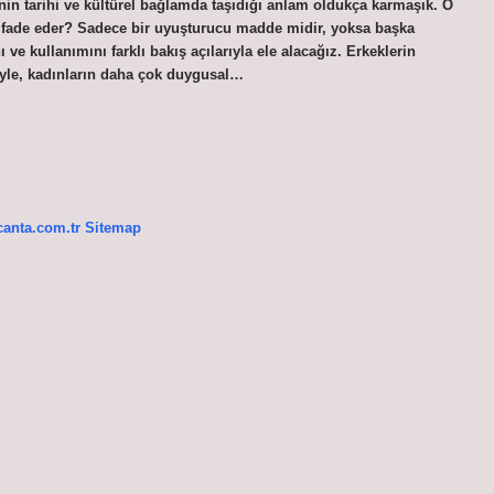
nin tarihi ve kültürel bağlamda taşıdığı anlam oldukça karmaşık. O
 ifade eder? Sadece bir uyuşturucu madde midir, yoksa başka
ve kullanımını farklı bakış açılarıyla ele alacağız. Erkeklerin
siyle, kadınların daha çok duygusal…
canta.com.tr
Sitemap