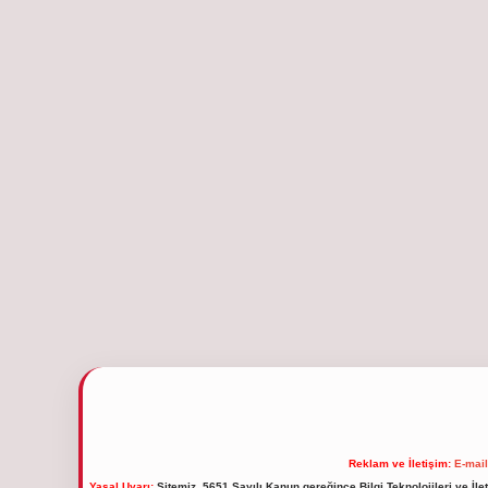
Reklam ve İletişim:
E-mai
Yasal Uyarı:
Sitemiz, 5651 Sayılı Kanun gereğince Bilgi Teknolojileri ve İl