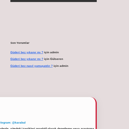
Son Yorumlar
Güderi bez yıkanır mı ?
için
admin
Güderi bez yıkanır mı ?
için
Gülseren
Güderi bez nasıl yumuşatılır ?
için
admin
elegram: @karabul
denle, sitedeki içerikleri proaktif olarak denetleme veya araştırma