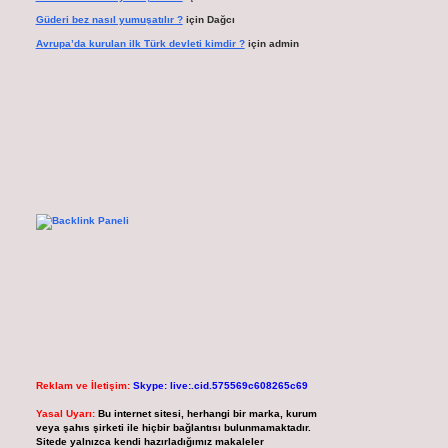
Güderi bez nasıl yumuşatılır ?
için
Dağcı
Avrupa’da kurulan ilk Türk devleti kimdir ?
için
admin
Reklam ve İletişim:
Skype: live:.cid.575569c608265c69
Yasal Uyarı:
Bu internet sitesi, herhangi bir marka, kurum
veya şahıs şirketi ile hiçbir bağlantısı bulunmamaktadır.
Sitede yalnızca kendi hazırladığımız makaleler