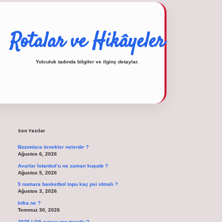
Rotalar ve Hikâyeler
Yolculuk tadında bilgiler ve ilginç detaylar.
Sidebar
operabet
tulipbetgiris.org
Son Yazılar
Bozonlara örnekler nelerdir ?
Ağustos 6, 2026
Avarlar İstanbul’u ne zaman kuşattı ?
Ağustos 5, 2026
5 numara basketbol topu kaç psi olmalı ?
Ağustos 3, 2026
Infra ne ?
Temmuz 30, 2026
2025 LGS sınavı zor muydu ?