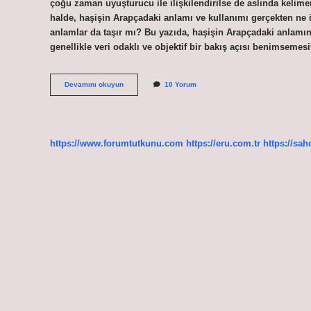
çoğu zaman uyuşturucu ile ilişkilendirilse de aslında kelime
halde, haşişin Arapçadaki anlamı ve kullanımı gerçekten ne
anlamlar da taşır mı? Bu yazıda, haşişin Arapçadaki anlamını 
genellikle veri odaklı ve objektif bir bakış açısı benimseme
Haşiş
Devamını okuyun
10 Yorum
Arapça
ne
demek
?
https://www.forumtutkunu.com
https://eru.com.tr
https://sah