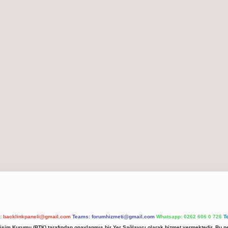
l:
backlinkpaneli@gmail.com
Teams:
forumhizmeti@gmail.com
Whatsapp: 0262 606 0 726
T
etişim Kurumu (BTK) tarafından onaylanmış bir Yer Sağlayıcı olarak hizmet vermektedir. Bu ne