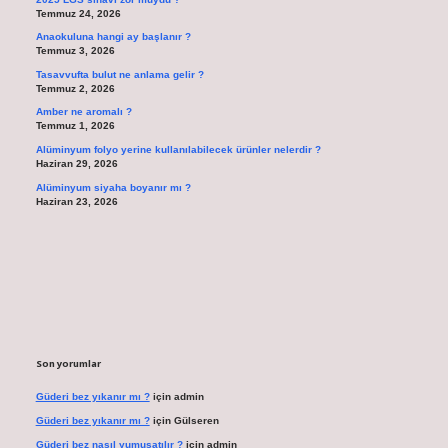
Temmuz 24, 2026
Anaokuluna hangi ay başlanır ?
Temmuz 3, 2026
Tasavvufta bulut ne anlama gelir ?
Temmuz 2, 2026
Amber ne aromalı ?
Temmuz 1, 2026
Alüminyum folyo yerine kullanılabilecek ürünler nelerdir ?
Haziran 29, 2026
Alüminyum siyaha boyanır mı ?
Haziran 23, 2026
Son yorumlar
Güderi bez yıkanır mı ?
için
admin
Güderi bez yıkanır mı ?
için
Gülseren
Güderi bez nasıl yumuşatılır ?
için
admin