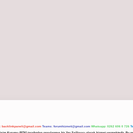
l:
backlinkpaneli@gmail.com
Teams:
forumhizmeti@gmail.com
Whatsapp: 0262 606 0 726
T
etişim Kurumu (BTK) tarafından onaylanmış bir Yer Sağlayıcı olarak hizmet vermektedir. Bu ne