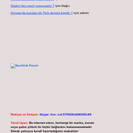
Güderi bez nasıl yumuşatılır ?
için
Dağcı
Avrupa’da kurulan ilk Türk devleti kimdir ?
için
admin
Reklam ve İletişim:
Skype: live:.cid.575569c608265c69
Yasal Uyarı:
Bu internet sitesi, herhangi bir marka, kurum
veya şahıs şirketi ile hiçbir bağlantısı bulunmamaktadır.
Sitede yalnızca kendi hazırladığımız makaleler