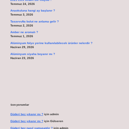
Temmuz 24, 2026
Anaokuluna hangi ay başlanır ?
Temmuz 3, 2026
Tasavvufta bulut ne anlama gelir ?
Temmuz 2, 2026
Amber ne aromalı ?
Temmuz 1, 2026
Alüminyum folyo yerine kullanılabilecek ürünler nelerdir ?
Haziran 29, 2026
Alüminyum siyaha boyanır mı ?
Haziran 23, 2026
Son yorumlar
Güderi bez yıkanır mı ?
için
admin
Güderi bez yıkanır mı ?
için
Gülseren
Güderi bez nasıl yumuşatılır ?
için
admin