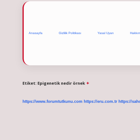
Anasayfa
Gizlilik Politikası
Yasal Uyarı
Hakkı
Etiket:
Epigenetik nedir örnek
https://www.forumtutkunu.com
https://eru.com.tr
https://sah