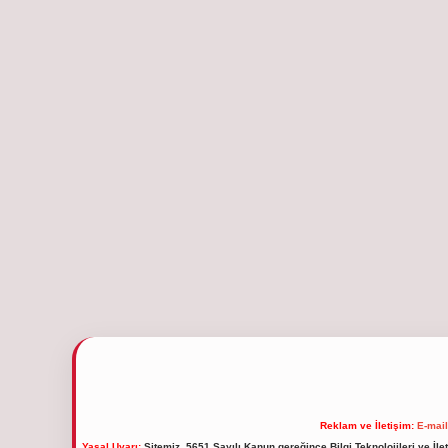
Reklam ve İletişim:
E-mai
Yasal Uyarı:
Sitemiz, 5651 Sayılı Kanun gereğince Bilgi Teknolojileri ve İl