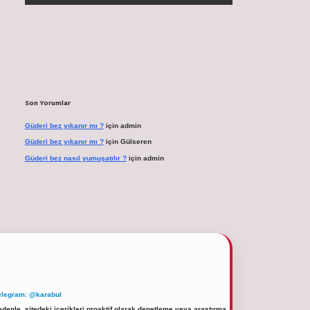
Son Yorumlar
Güderi bez yıkanır mı ?
için
admin
Güderi bez yıkanır mı ?
için
Gülseren
Güderi bez nasıl yumuşatılır ?
için
admin
elegram: @karabul
denle, sitedeki içerikleri proaktif olarak denetleme veya araştırma