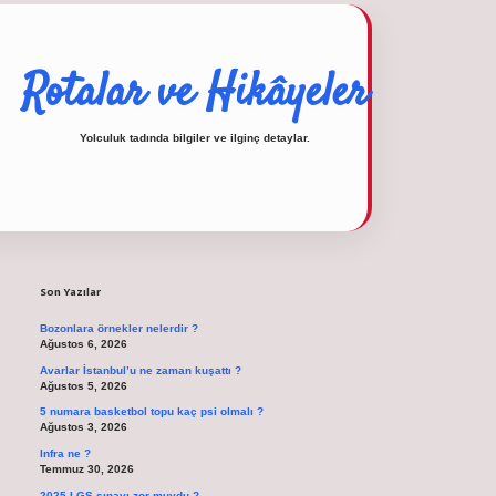
Rotalar ve Hikâyeler
Yolculuk tadında bilgiler ve ilginç detaylar.
Sidebar
operabet
tulipbetgiris.org
Son Yazılar
Bozonlara örnekler nelerdir ?
Ağustos 6, 2026
Avarlar İstanbul’u ne zaman kuşattı ?
Ağustos 5, 2026
5 numara basketbol topu kaç psi olmalı ?
Ağustos 3, 2026
Infra ne ?
Temmuz 30, 2026
2025 LGS sınavı zor muydu ?