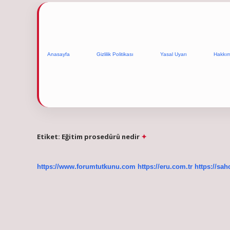
Anasayfa
Gizlilik Politikası
Yasal Uyarı
Hakkı
Etiket:
Eğitim prosedürü nedir
https://www.forumtutkunu.com
https://eru.com.tr
https://sah