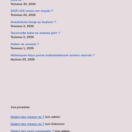
Temmuz 30, 2026
2025 LGS sınavı zor muydu ?
Temmuz 24, 2026
Anaokuluna hangi ay başlanır ?
Temmuz 3, 2026
Tasavvufta bulut ne anlama gelir ?
Temmuz 2, 2026
Amber ne aromalı ?
Temmuz 1, 2026
Alüminyum folyo yerine kullanılabilecek ürünler nelerdir ?
Haziran 29, 2026
Son yorumlar
Güderi bez yıkanır mı ?
için
admin
Güderi bez yıkanır mı ?
için
Gülseren
Güderi bez nasıl yumuşatılır ?
için
admin