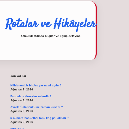
Rotalar ve Hikâyeler
Yolculuk tadında bilgiler ve ilginç detaylar.
Sidebar
operabet
tulipbetgiris.org
Son Yazılar
Kilitlenen bir bilgisayar nasıl açılır ?
Ağustos 7, 2026
Bozonlara örnekler nelerdir ?
Ağustos 6, 2026
Avarlar İstanbul’u ne zaman kuşattı ?
Ağustos 5, 2026
5 numara basketbol topu kaç psi olmalı ?
Ağustos 3, 2026
Infra ne ?