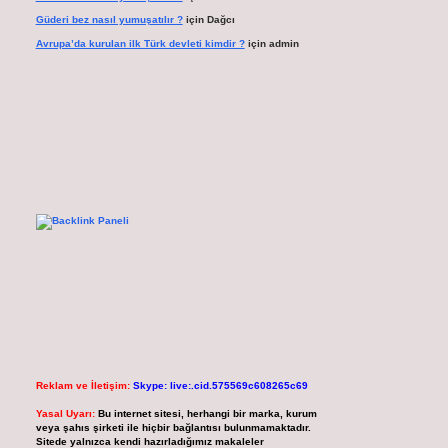
Güderi bez nasıl yumuşatılır ?
için
Dağcı
Avrupa’da kurulan ilk Türk devleti kimdir ?
için
admin
Reklam ve İletişim:
Skype: live:.cid.575569c608265c69
Yasal Uyarı:
Bu internet sitesi, herhangi bir marka, kurum
veya şahıs şirketi ile hiçbir bağlantısı bulunmamaktadır.
Sitede yalnızca kendi hazırladığımız makaleler