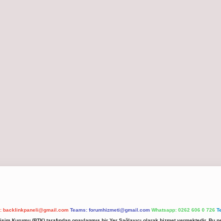
l:
backlinkpaneli@gmail.com
Teams:
forumhizmeti@gmail.com
Whatsapp: 0262 606 0 726
T
etişim Kurumu (BTK) tarafından onaylanmış bir Yer Sağlayıcı olarak hizmet vermektedir. Bu ne