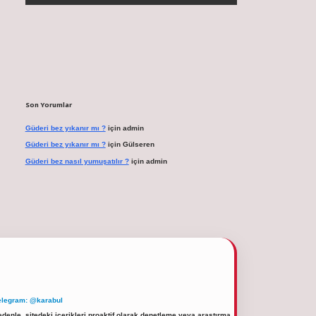
Son Yorumlar
Güderi bez yıkanır mı ?
için
admin
Güderi bez yıkanır mı ?
için
Gülseren
Güderi bez nasıl yumuşatılır ?
için
admin
elegram: @karabul
denle, sitedeki içerikleri proaktif olarak denetleme veya araştırma