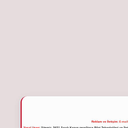
Reklam ve İletişim:
E-mai
Yasal Uyarı:
Sitemiz, 5651 Sayılı Kanun gereğince Bilgi Teknolojileri ve İl