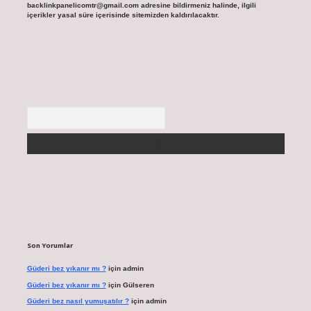
backlinkpanelicomtr@gmail.com
adresine bildirmeniz halinde, ilgili
içerikler yasal süre içerisinde sitemizden kaldırılacaktır.
Arama
Son Yorumlar
Güderi bez yıkanır mı ?
için
admin
Güderi bez yıkanır mı ?
için
Gülseren
Güderi bez nasıl yumuşatılır ?
için
admin