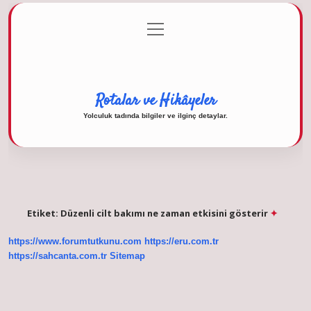
menüyü
Anasayfa
Gizlilik Politikası
Yasal Uyarı
aç
Hakkımızda
Rotalar ve Hikâyeler
Yolculuk tadında bilgiler ve ilginç detaylar.
Etiket:
Düzenli cilt bakımı ne zaman etkisini gösterir
https://www.forumtutkunu.com
https://eru.com.tr
https://sahcanta.com.tr
Sitemap