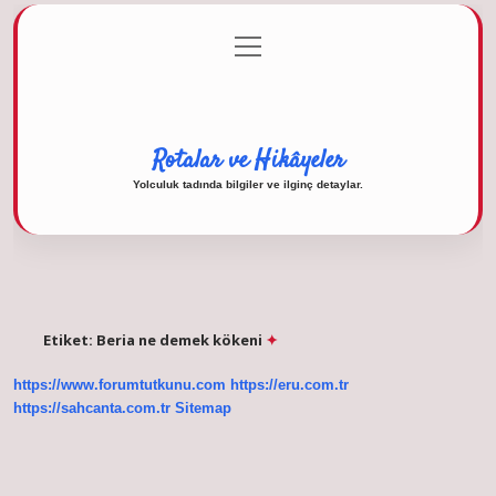
menüyü
Anasayfa
Gizlilik Politikası
Yasal Uyarı
aç
Hakkımızda
Rotalar ve Hikâyeler
Yolculuk tadında bilgiler ve ilginç detaylar.
Etiket:
Beria ne demek kökeni
https://www.forumtutkunu.com
https://eru.com.tr
https://sahcanta.com.tr
Sitemap