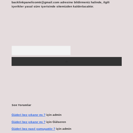
backlinkpanelicomtr@gmail.com
adresine bildirmeniz halinde, ilgili
içerikler yasal süre içerisinde sitemizden kaldırılacaktır.
Arama
Son Yorumlar
Güderi bez yıkanır mı ?
için
admin
Güderi bez yıkanır mı ?
için
Gülseren
Güderi bez nasıl yumuşatılır ?
için
admin