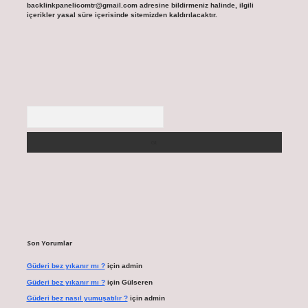
backlinkpanelicomtr@gmail.com
adresine bildirmeniz halinde, ilgili
içerikler yasal süre içerisinde sitemizden kaldırılacaktır.
Arama
Son Yorumlar
Güderi bez yıkanır mı ?
için
admin
Güderi bez yıkanır mı ?
için
Gülseren
Güderi bez nasıl yumuşatılır ?
için
admin