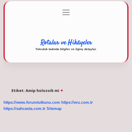
menüyü
Anasayfa
Gizlilik Politikası
Yasal Uyarı
aç
Hakkımızda
Rotalar ve Hikâyeler
Yolculuk tadında bilgiler ve ilginç detaylar.
Etiket:
Amip holozoik mi
https://www.forumtutkunu.com
https://eru.com.tr
https://sahcanta.com.tr
Sitemap